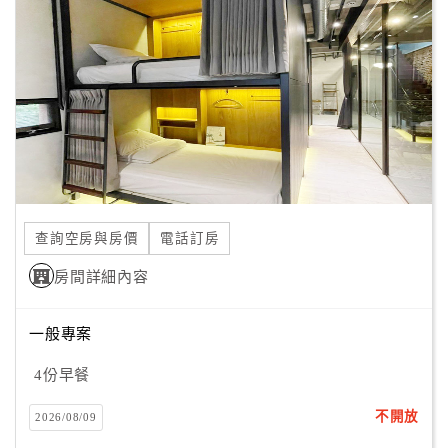
顧
客
滿
意
度
訂
單
查詢空房與房價
電話訂房
管
理
房間詳細內容
一般專案
會
員
4份早餐
帳
戶
不開放
2026/08/09