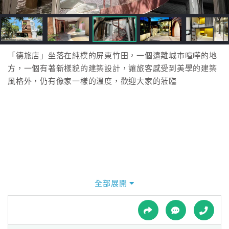
接
跟
飯
店
訂
「德旅店」坐落在純樸的屏東竹田，一個遠離城市喧嘩的地
房
方，一個有著新樣貌的建築設計，讓旅客感受到美學的建築
HOT
風格外，仍有像家一樣的溫度，歡迎大家的蒞臨
特
色
民
宿
全部展開
全
球
租
車