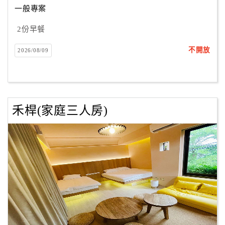
一般專案
2份早餐
訂
房
不開放
2026/08/09
Q&A
國
旅
禾桿(家庭三人房)
卡
訂
房
請
款
收
據