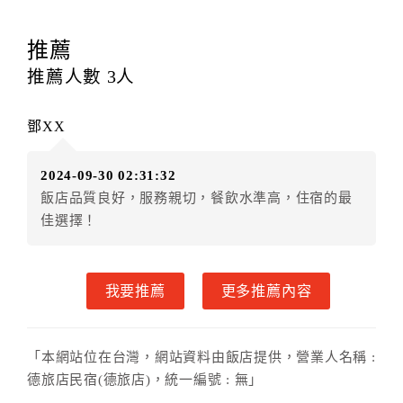
四、訂單異動
訂房者應於
入住前2日
（不含入住當日）提出申辦，如未
推薦
提出申辦不得異動訂單。
推薦人數
3
人
每筆訂單異動限定
乙
次，限原訂飯店，異動完成後不得
辦理取消退款。
鄧XX
訂單異動後，訂單費用總計大於原訂單費用總計時，訂
房者應補足差額。（限原訂飯店）
2024-09-30 02:31:32
訂單異動後，訂單費用總計小於原訂單費用總計時，訂
飯店品質良好，服務親切，餐飲水準高，住宿的最
房者不得要求退其差額。（限原訂飯店）
佳選擇！
五、保留住宿權益(保留住房)
．訂房者因故辦理訂單異動，本飯店可接受
保留住宿金
額6個月
限原訂飯店），異動完成後不得辦理取消退款。
我要推薦
更多推薦內容
（提出申辦日為保留起算日）
．訂房者使用「保留住宿金額」時，請注意！為避免飯
店客滿，敬請及早計畫，如逾時未提出申辦，視同無條
「本網站位在台灣，網站資料由飯店提供，營業人名稱 :
件放棄訂單（住宿權益）。 （限原訂飯店使用）
德旅店民宿(德旅店)，統一編號 : 無」
．每筆訂單異動限定乙次，限原訂飯店，異動完成後不