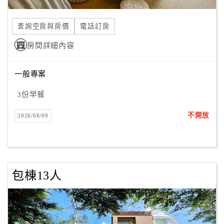
合
作
查詢空房與房價
電話訂房
提
房間詳細內容
案
一般專案
飯
店
3份早餐
合
不開放
2026/08/09
作
廠
商
包棟13人
合
作