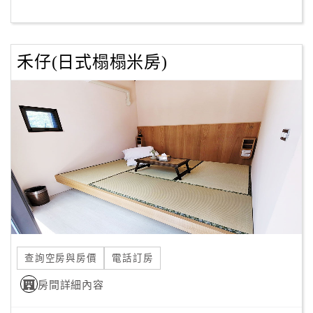
客
服
禾仔(日式榻榻米房)
聯
絡
單
Line
線
上
客
服
查詢空房與房價
電話訂房
紅
利
房間詳細內容
查
詢