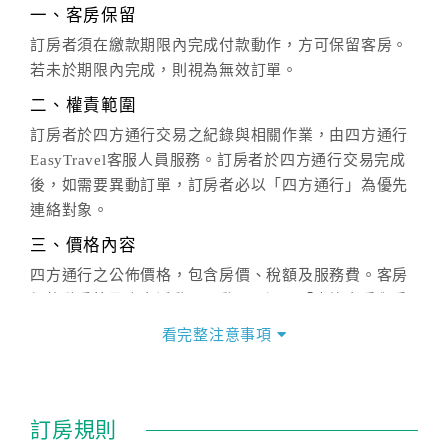
一、客房保留
訂房者須在繳款期限內完成付款動作，方可保留客房。
若未於期限內完成，則視為無效訂單。
二、權責範圍
訂房者於四方通行交易之紀錄與相關作業，由四方通行
EasyTravel客服人員服務。訂房者於四方通行交易完成
後，如需要異動訂單，訂房者必以「四方通行」為優先
連絡對象。
三、價格內容
四方通行之公佈價格，包含房價、稅額及服務費。客房
價格隨季節及人文活動而異動，以選項「查詢空房與房
價」之當日價格為標準。
看完整注意事項
四、訂單異動
訂房成功後，訂房者如需異動內容，須於住房前在四方
通行「客服聯絡單」提出申辦，四方通行
恕不接受以電
訂房規則
話方式異動
訂單。