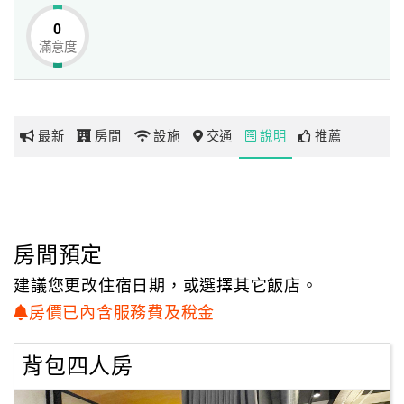
0
滿意度
網
紅
帶
你
最新
房間
設施
交通
說明
推薦
玩
玩
樂
地
房間預定
圖
建議您更改住宿日期，或選擇其它飯店。
顧
房價已內含服務費及稅金
客
服
背包四人房
務