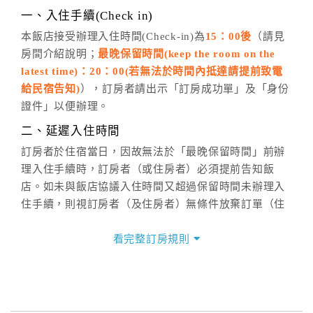
※非客服時間之申辦異動，皆為次日計算及辦理。
一、入住手續(Check in)
五、客服時間
本飯店接受辦理入住時間(Check-in)為
15：00後
（請見
房間介紹說明；
最晚保留時間(keep the room on the
週一至週日，上午9:00～晚上6:00
latest time)：20：00(若無法於時間內抵達請提前致電
六、聯絡方式
給民宿告知)
），訂房者請出示「訂房成功單」及「身份
週一至週日：
客服聯絡單
、
LINE@
、電話：
證件」以便辦理。
(07)9682715 。
二、延遲入住時間
訂房者於住宿當日，因故無法於「最晚保留時間」前辦
理入住手續時，訂房者（或住房者）必須提前告知飯
店。如未與飯店協議入住時間又超過保留時間未辦理入
住手續，則視訂房者（及住房者）無條件放棄訂單（住
宿權益）。
看完整訂房規則
三、退房手續(Check out)
本飯店退房時間(Check-out)為 （
11：00前
），訂房者
與飯店之其他交易﹝如續住、加床、餐費、小費、電話
費...等﹞所發生之費用，必須與飯店現場結清。