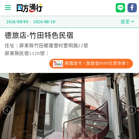
2026/08/09 - 2026/08/10
變更
四
德旅店-竹田特色民宿
方
通
住址：屏東縣竹田鄉履豐村豐明路22號
行
屏東縣民宿1120號｜
訂
刷國旅卡，旅遊金8000元等你拿！
房
台
灣
訂
房
直