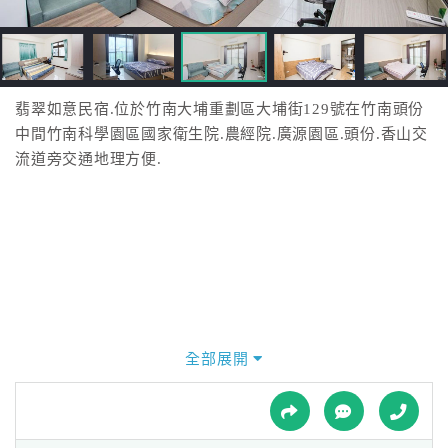
接
跟
飯
店
訂
翡翠如意民宿.位於竹南大埔重劃區大埔街129號在竹南頭份
房
中間竹南科學園區國家衛生院.農經院.廣源園區.頭份.香山交
HOT
流道旁交通地理方便.
特
色
民
宿
全部展開
全
球
租
車