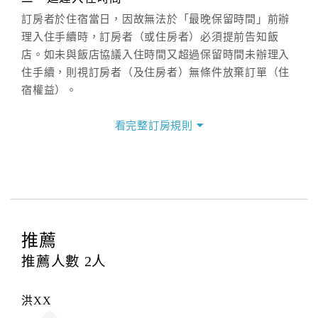
(07)9682715 。
訂房者於住宿當日，因故無法於「最晚保留時間」前辦
理入住手續時，訂房者（或住房者）必須提前告知飯
店。如未與飯店協議入住時間又超過保留時間未辦理入
住手續，則視訂房者（及住房者）無條件放棄訂單（住
宿權益）。
三、退房手續(Check out)
看完整訂房規則
本飯店退房時間(Check-out)為 （
11：00前
），訂房者
與飯店之其他交易﹝如續住、加床、餐費、小費、電話
費...等﹞所發生之費用，必須與飯店現場結清。
四、訂單異動
訂房者應於
入住前2日
（不含入住當日）提出申辦，如未
提出申辦不得異動訂單。
推薦
每筆訂單異動限定
乙
次，限原訂飯店，異動完成後不得
推薦人數
2
人
辦理取消退款。
訂單異動後，訂單費用總計大於原訂單費用總計時，訂
洪XX
房者應補足差額。（限原訂飯店）