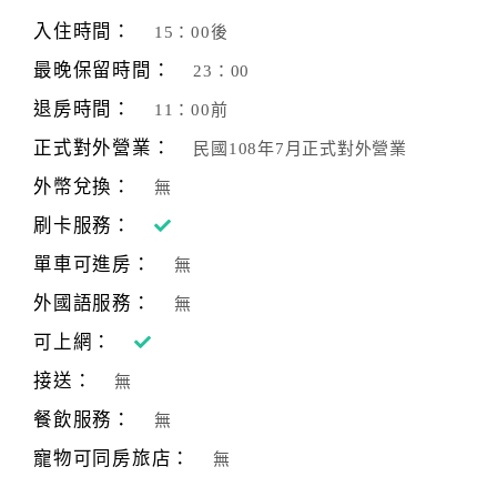
旅
伴
入住時間：
15：00後
計
最晚保留時間：
23：00
劃
退房時間：
11：00前
正式對外營業：
民國108年7月正式對外營業
商
品
外幣兌換：
無
宣
刷卡服務：
傳
單車可進房：
無
外國語服務：
無
可上網：
接送：
無
餐飲服務：
無
寵物可同房旅店：
無