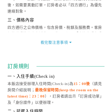
後，如需要異動訂單，訂房者必以「四方通行」為優先
連絡對象。
三、價格內容
四方通行之公佈價格，包含房價、稅額及服務費。客房
價格隨季節及人文活動而異動，以選項「查詢空房與房
價」之當日價格為標準。
看完整注意事項
四、訂單異動
訂房成功後，訂房者如需異動內容，須於住房前在四方
通行「客服聯絡單」提出申辦，四方通行
恕不接受以電
訂房規則
話方式異動
訂單。
※非客服時間之申辦異動，皆為次日計算及辦理。
一、入住手續(Check in)
五、客服時間
本飯店接受辦理入住時間(Check-in)為
15：00後
（請見
房間介紹說明；
最晚保留時間(keep the room on the
週一至週日，上午9:00～晚上6:00
latest time)：23：00
），訂房者請出示「訂房成功單」
六、聯絡方式
及「身份證件」以便辦理。
週一至週日：
客服聯絡單
、
LINE@
、電話：
二、延遲入住時間