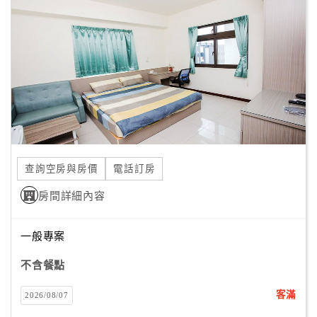
顧
客
滿
意
度
訂
單
查詢空房與房價
電話訂房
管
理
房間詳細內容
一般專案
會
員
不含餐點
帳
戶
客滿
2026/08/07