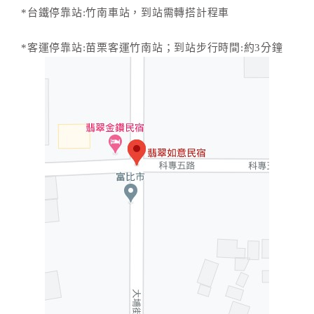
*台鐵停靠站:竹南車站，到站需轉搭計程車
*客運停靠站:苗栗客運竹南站；到站步行時間:約3分鐘