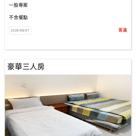
一般專案
不含餐點
訂
房
客滿
2026/08/07
Q&A
國
旅
豪華三人房
卡
訂
房
請
款
收
據