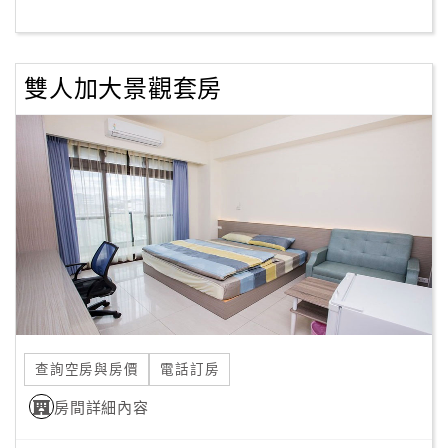
客
服
雙人加大景觀套房
聯
絡
單
Line
線
上
客
服
查詢空房與房價
電話訂房
紅
利
房間詳細內容
查
詢