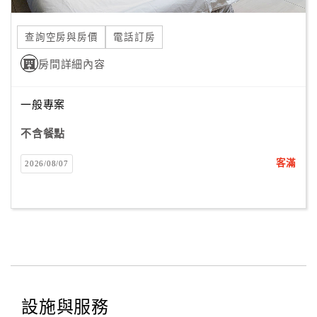
合
作
查詢空房與房價
電話訂房
提
房間詳細內容
案
一般專案
飯
店
不含餐點
合
客滿
2026/08/07
作
廠
商
合
作
設施與服務