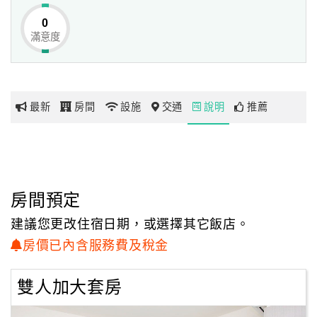
0
滿意度
網
紅
帶
你
最新
房間
設施
交通
說明
推薦
玩
玩
樂
地
房間預定
圖
建議您更改住宿日期，或選擇其它飯店。
顧
房價已內含服務費及稅金
客
服
雙人加大套房
務