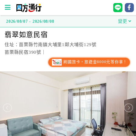
2026/08/07 - 2026/08/08
變更
四
翡翠如意民宿
方
通
住址：苗栗縣竹南鎮大埔里1鄰大埔街129號
行
苗栗縣民宿390號｜
訂
刷國旅卡，旅遊金8000元等你拿！
房
台
灣
訂
房
直