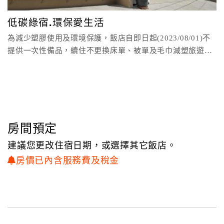
顧
低碳綠宿.環保愛生活
客
為減少塑膠使用及環境保護，飯店自即日起(2023/08/01)不
滿
提供一次性備品，續住不更換床單、被單及毛巾減塑旅遊，
意
一起
度
訂
單
管
房間預定
理
建議您更改住宿日期，或選擇其它飯店。
房價已內含服務費及稅金
會
員
帳
戶