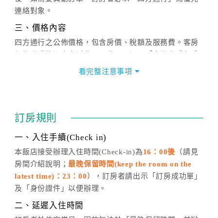
連絡對象。
三、價格內容
四方通行之公佈價格，包含房價、稅額及服務費。客房
價格隨季節及人文活動而異動，以選項「查詢空房與房
價」之當日價格為標準。
看完整注意事項
四、訂單異動
訂房成功後，訂房者如需異動內容，須於住房前在四方
通行「客服聯絡單」提出申辦，四方通行
恕不接受以電
訂房規則
話方式異動
訂單。
※非客服時間之申辦異動，皆為次日計算及辦理。
一、入住手續(Check in)
五、客服時間
本飯店接受辦理入住時間(Check-in)為
16：00後
（請見
房間介紹說明；
最晚保留時間(keep the room on the
週一至週日，上午9:00～晚上6:00
latest time)：23：00
），訂房者請出示「訂房成功單」
六、聯絡方式
及「身份證件」以便辦理。
週一至週日：
客服聯絡單
、
LINE@
、電話：
二、延遲入住時間
(07)9682715 。