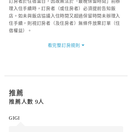
訂房者於住宿當日，因故無法於「最晚保留時間」前辦
理入住手續時，訂房者（或住房者）必須提前告知飯
店。如未與飯店協議入住時間又超過保留時間未辦理入
住手續，則視訂房者（及住房者）無條件放棄訂單（住
宿權益）。
三、退房手續(Check out)
看完整訂房規則
本飯店退房時間(Check-out)為 （
11：00前
），訂房者
與飯店之其他交易﹝如續住、加床、餐費、小費、電話
費...等﹞所發生之費用，必須與飯店現場結清。
四、訂單異動
訂房者應於
入住前2日
（不含入住當日）提出申辦，如未
提出申辦不得異動訂單。
推薦
每筆訂單異動限定
乙
次，限原訂飯店，異動完成後不得
推薦人數
9
人
辦理取消退款。
訂單異動後，訂單費用總計大於原訂單費用總計時，訂
GIGI
房者應補足差額。（限原訂飯店）
訂單異動後，訂單費用總計小於原訂單費用總計時，訂