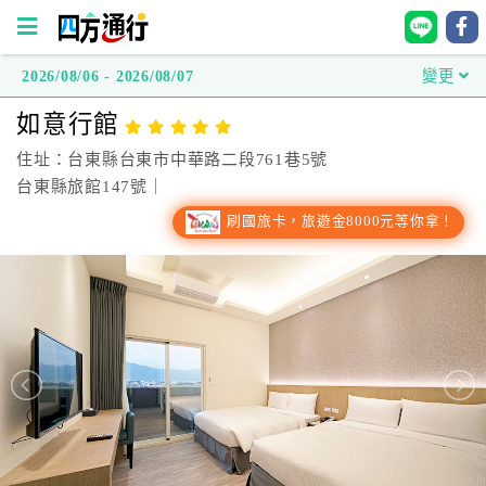
2026/08/06 - 2026/08/07
變更
四
如意行館
方
通
住址：台東縣台東市中華路二段761巷5號
行
台東縣旅館147號｜
訂
刷國旅卡，旅遊金8000元等你拿！
房
台
灣
訂
房
直