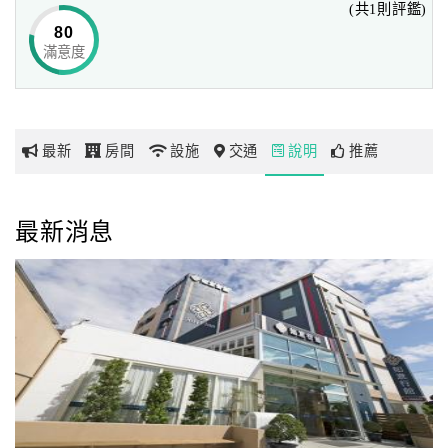
(共1則評鑑)
80
滿意度
網
紅
帶
你
最新
房間
設施
交通
說明
推薦
玩
玩
最新消息
樂
地
圖
顧
客
服
務