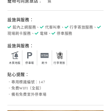
寵物可同房旅店：
無
訂
設施與服務：
房
館內上網服務、
代客叫車、
行李寄放服務、
Q&A
現場刷卡服務、
電梯、
停車服務
國
設施與服務：
旅
卡
訂
木質地板
停車場
刷卡
行李寄放
房
貼心提醒：
．專用標識編號：147
請
．免費WIFI（全館）
款
．備有免費室外停車場
收
據