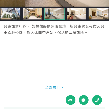
接
跟
飯
店
訂
台東如意行館， 如想像般的無限意境，近台東觀光夜市及台
房
東森林公園，旅人休閒中途站，慢活的享樂憩所。
HOT
特
色
民
宿
全部展開
全
球
租
車