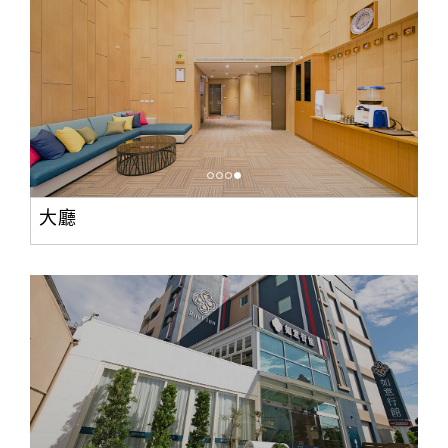
合
作
提
案
飯
店
合
大廳
作
廠
商
合
作