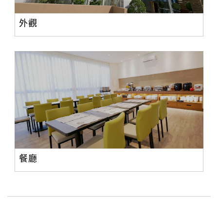
旅
伴
外觀
計
劃
商
品
宣
傳
餐廳