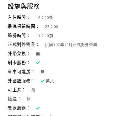
設施與服務
客
服
入住時間：
16：00後
聯
最晚保留時間：
23：00
絡
單
退房時間：
11：00前
正式對外營業：
民國107年10月正式對外營業
Line
外幣兌換：
無
線
刷卡服務：
上
單車可進房：
客
無
服
外國語服務：
英文
可上網：
無
紅
接送：
無
利
餐飲服務：
查
詢