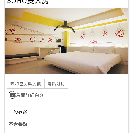
SOHO雙人房
顧
客
滿
意
度
訂
單
管
理
查詢空房與房價
電話訂房
房間詳細內容
會
員
一般專案
帳
戶
不含餐點