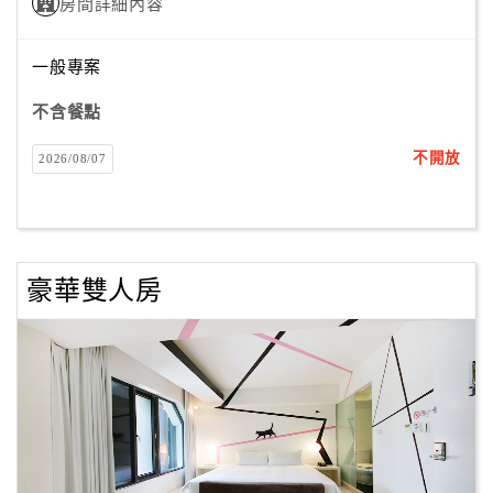
房間詳細內容
一般專案
訂
房
不含餐點
Q&A
不開放
2026/08/07
國
旅
卡
訂
豪華雙人房
房
請
款
收
據