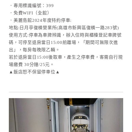
．專用標識編號：399
．免費WIFI（全館）
．美麗島館2024年度特約停車:
地點:日月亭復橫營業所(高雄市新興區復橫一路283號)
使用方式:停車為車牌辨識，辦入住時與櫃檯登記車牌號
碼，可停至退房當日15:00前離場，「期間可無限次進
出」，每房每晚限乙輛。
若於退房當日15:00後取車，產生之停車費，客需自行現
場繳費 30分鐘/25元。
▲飯店恕不保留停車位▲