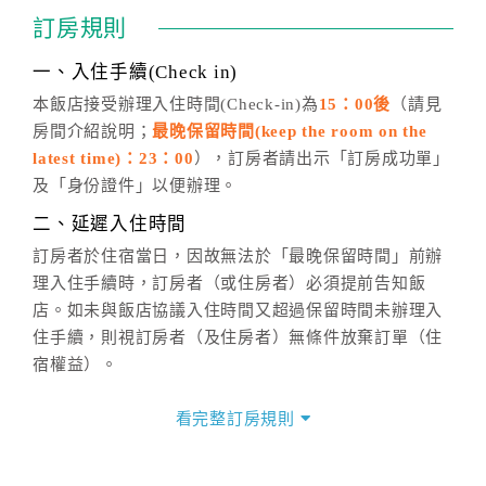
通行「客服聯絡單」提出申辦，四方通行
恕不接受以電
訂房規則
話方式異動
訂單。
※非客服時間之申辦異動，皆為次日計算及辦理。
一、入住手續(Check in)
五、客服時間
本飯店接受辦理入住時間(Check-in)為
15：00後
（請見
房間介紹說明；
最晚保留時間(keep the room on the
週一至週日，上午9:00～晚上6:00
latest time)：23：00
），訂房者請出示「訂房成功單」
六、聯絡方式
及「身份證件」以便辦理。
週一至週日：
客服聯絡單
、
LINE@
、電話：
二、延遲入住時間
(07)9682715 。
訂房者於住宿當日，因故無法於「最晚保留時間」前辦
理入住手續時，訂房者（或住房者）必須提前告知飯
店。如未與飯店協議入住時間又超過保留時間未辦理入
住手續，則視訂房者（及住房者）無條件放棄訂單（住
宿權益）。
三、退房手續(Check out)
看完整訂房規則
本飯店退房時間(Check-out)為 （
11：00前
），訂房者
與飯店之其他交易﹝如續住、加床、餐費、小費、電話