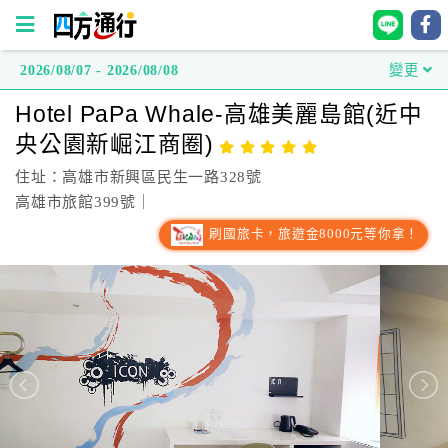
2026/08/07 - 2026/08/08
變更
四
Hotel PaPa Whale-高雄美麗島館(近中
方
央公園新崛江商圈)
通
行
住址：高雄市新興區民生一路328號
訂
高雄市旅館399號｜
房
刷國旅卡，旅遊金8000元等你拿！
台
灣
訂
房
直