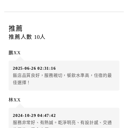
費...等﹞所發生之費用，必須與飯店現場結清。
四、訂單異動
訂房者應於
入住前4日
（不含入住當日）提出申辦，如未
提出申辦不得異動訂單。
推薦
每筆訂單異動限定
乙
次，限原訂飯店，異動完成後不得
推薦人數
10
人
辦理取消退款。
訂單異動後，訂單費用總計大於原訂單費用總計時，訂
鵬XX
房者應補足差額。（限原訂飯店）
訂單異動後，訂單費用總計小於原訂單費用總計時，訂
2025-06-26 02:31:16
房者不得要求退其差額。（限原訂飯店）
飯店品質良好，服務親切，餐飲水準高，住宿的最
五、取消訂單
佳選擇！
訂房者因故取消訂單辦理退款，依下列標準申辦：
◎住房日14天前辦理者，訂單費用扣除總計0%為手續費
林XX
◎住房日10天前辦理者，訂單費用扣除總計40%為手續
費
2024-10-29 04:47:42
◎住房日7天前辦理者，訂單費用扣除總計60%為手續費
服務非常好、有熱誠。乾淨明亮、有設計感、交通
◎住房日4天前辦理者，訂單費用扣除總計70%為手續費