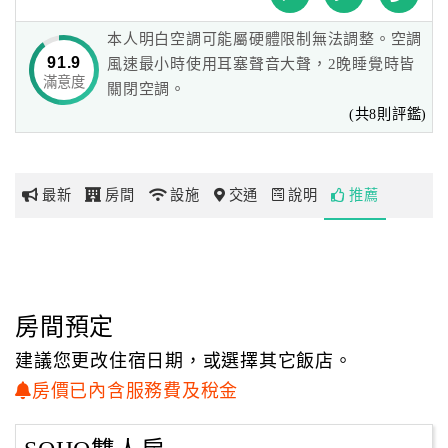
本人明白空調可能屬硬體限制無法調整。空調
網
91.9
風速最小時使用耳塞聲音大聲，2晚睡覺時皆
紅
滿意度
關閉空調。
帶
(共8則評鑑)
你
玩
最新
房間
設施
交通
說明
推薦
玩
樂
地
圖
房間預定
顧
建議您更改住宿日期，或選擇其它飯店。
客
服
房價已內含服務費及稅金
務