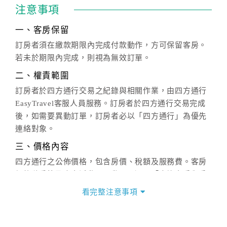
注意事項
一、客房保留
訂房者須在繳款期限內完成付款動作，方可保留客房。
若未於期限內完成，則視為無效訂單。
二、權責範圍
訂房者於四方通行交易之紀錄與相關作業，由四方通行
EasyTravel客服人員服務。訂房者於四方通行交易完成
後，如需要異動訂單，訂房者必以「四方通行」為優先
連絡對象。
三、價格內容
四方通行之公佈價格，包含房價、稅額及服務費。客房
價格隨季節及人文活動而異動，以選項「查詢空房與房
價」之當日價格為標準。
看完整注意事項
四、訂單異動
訂房成功後，訂房者如需異動內容，須於住房前在四方