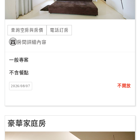
合
作
提
案
查詢空房與房價
電話訂房
房間詳細內容
飯
店
一般專案
合
不含餐點
作
不開放
2026/08/07
廠
商
合
作
豪華家庭房