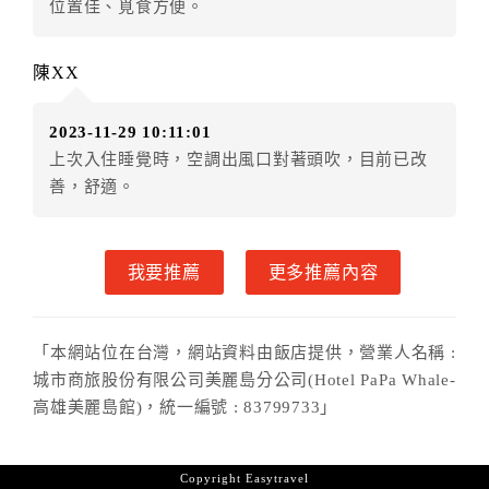
位置佳、覓食方便。
◎住房日2天前辦理者，訂單費用扣除總計80%為手續費
◎住房日1天前辦理者，訂單費用扣除總計90%為手續費
◎住房日當日辦理者，訂單費用扣除總計100%為手續費
陳XX
◎住房日當日不得辦理。
◎住房日當日未辦理入住手續者，視同住房，已付訂單
2023-11-29 10:11:01
之訂金將全額沒收。
上次入住睡覺時，空調出風口對著頭吹，目前已改
六、取消異動
善，舒適。
特別說明：．平日取消訂房手續費規則(平日為周日~周
四，非連續假日與國定假日，以飯店現場為主)
我要推薦
更多推薦內容
．可於3天前免費取消，２天前取消退房者收取總房費的
８０％，１天前取消退房者收取總房費的９０％，當天
未入住者則收取全額房費。
「本網站位在台灣，網站資料由飯店提供，營業人名稱 :
七、天候因素
城市商旅股份有限公司美麗島分公司(Hotel PaPa Whale-
住房當日遇颱風、地震等不可抗拒因素時（以氣象局發
高雄美麗島館)，統一編號 : 83799733」
布或飯店所在地縣市政府頒布狀況”停止上班上課”為判
定準則），以致無法順利住房，訂房者可依飯店規定變
更住房日期或退費處理之。待飯店確認無誤後，可辦理
Copyright
Easytravel