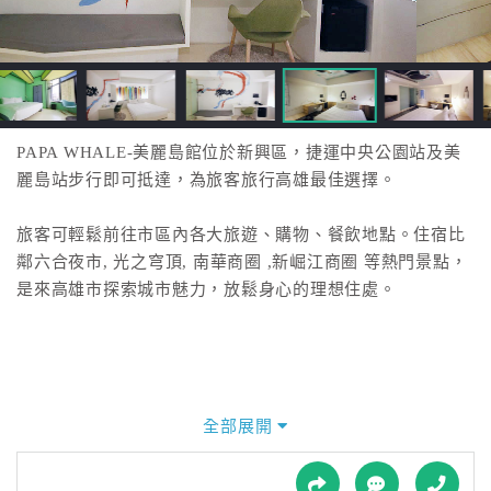
接
跟
飯
店
訂
房
PAPA WHALE-美麗島館位於新興區，捷運中央公園站及美
HOT
麗島站步行即可抵達，為旅客旅行高雄最佳選擇。
旅客可輕鬆前往市區內各大旅遊、購物、餐飲地點。住宿比
特
鄰六合夜市, 光之穹頂, 南華商圈 ,新崛江商圈 等熱門景點，
色
是來高雄市探索城市魅力，放鬆身心的理想住處。
民
宿
全
球
全部展開
租
車