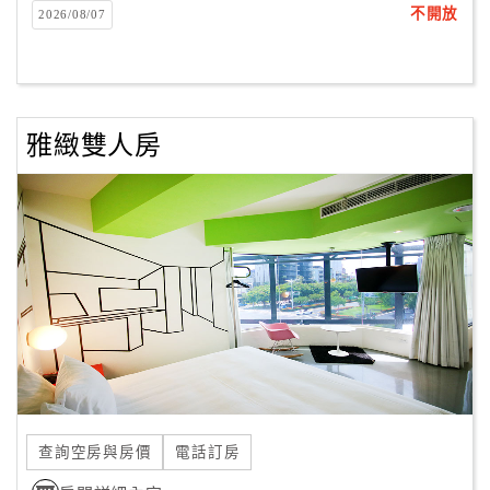
不開放
2026/08/07
客
服
聯
絡
雅緻雙人房
單
Line
線
上
客
服
紅
利
查詢空房與房價
電話訂房
查
詢