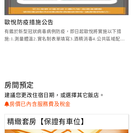
顧
客
歐悅防疫措施公告
滿
有鑑於新型冠狀病毒病例防疫，即日起歐悅將實施以下措
意
施:1.測量體溫2.實名制表單填寫3.酒精消毒4.公共區域配戴
度
口罩為賓
訂
單
管
理
房間預定
建議您更改住宿日期，或選擇其它飯店。
會
房價已內含服務費及稅金
員
帳
精緻套房【保證有車位】
戶