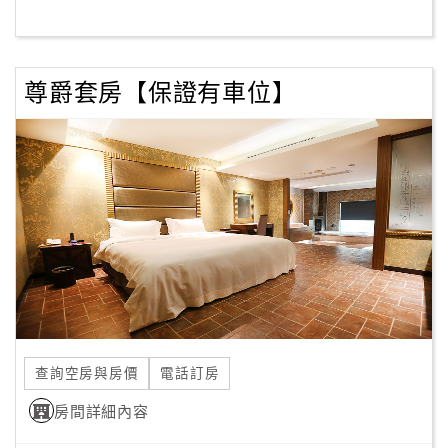
訂
尊爵套房【保證有車位】
房
Q&A
國
旅
卡
訂
房
請
款
查詢空房與房價
電話訂房
收
房間詳細內容
據