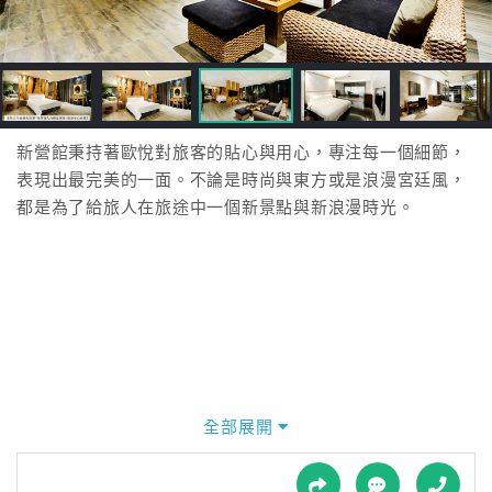
接
跟
飯
店
訂
房
新營館秉持著歐悅對旅客的貼心與用心，專注每一個細節，
HOT
表現出最完美的一面。不論是時尚與東方或是浪漫宮廷風，
都是為了給旅人在旅途中一個新景點與新浪漫時光。
特
色
民
宿
全
球
全部展開
租
車