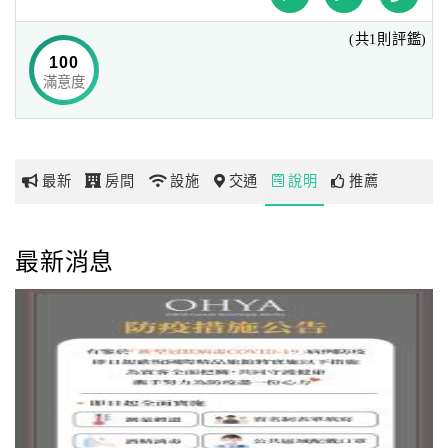
(共1則評鑑)
網
100
紅
滿意度
帶
你
玩
最新
房間
設施
交通
說明
推薦
玩
樂
最新消息
地
圖
顧
客
服
務