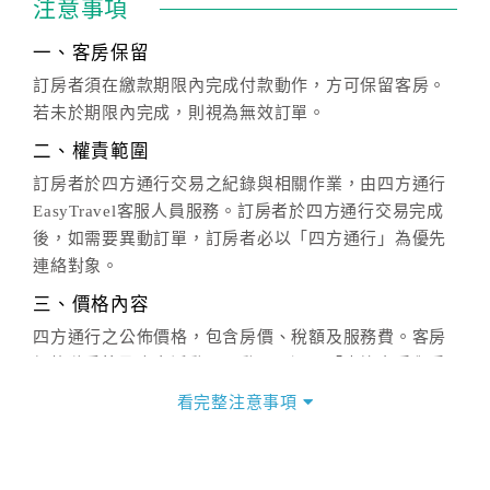
注意事項
一、客房保留
訂房者須在繳款期限內完成付款動作，方可保留客房。
若未於期限內完成，則視為無效訂單。
二、權責範圍
訂房者於四方通行交易之紀錄與相關作業，由四方通行
EasyTravel客服人員服務。訂房者於四方通行交易完成
後，如需要異動訂單，訂房者必以「四方通行」為優先
連絡對象。
三、價格內容
四方通行之公佈價格，包含房價、稅額及服務費。客房
價格隨季節及人文活動而異動，以選項「查詢空房與房
價」之當日價格為標準。
看完整注意事項
四、訂單異動
訂房成功後，訂房者如需異動內容，須於住房前在四方