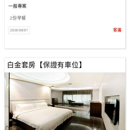
合
一般專案
作
2份早餐
提
案
客滿
2026/08/07
飯
店
合
白金套房【保證有車位】
作
廠
商
合
作