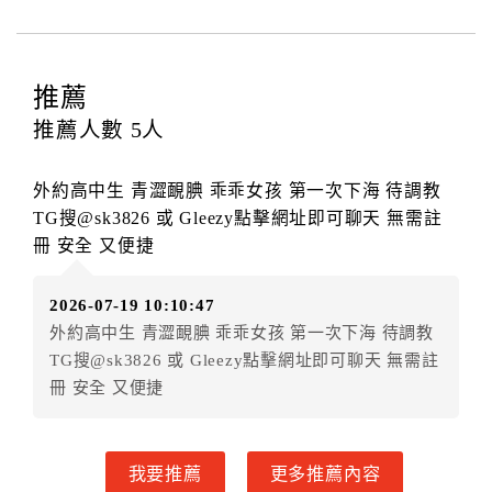
四、訂單異動
訂房者應於
入住前2日
（不含入住當日）提出申辦，如未
提出申辦不得異動訂單。
推薦
每筆訂單異動限定
乙
次，限原訂飯店，異動完成後不得
推薦人數
5
人
辦理取消退款。
訂單異動後，訂單費用總計大於原訂單費用總計時，訂
外約高中生 青澀靦腆 乖乖女孩 第一次下海 待調教
房者應補足差額。（限原訂飯店）
TG搜@sk3826 或 Gleezy點擊網址即可聊天 無需註
訂單異動後，訂單費用總計小於原訂單費用總計時，訂
冊 安全 又便捷
房者不得要求退其差額。（限原訂飯店）
五、保留住宿權益(保留住房)
2026-07-19 10:10:47
．訂房者因故辦理訂單異動，本飯店可接受
保留住宿金
外約高中生 青澀靦腆 乖乖女孩 第一次下海 待調教
額12個月
限原訂飯店），異動完成後不得辦理取消退
TG搜@sk3826 或 Gleezy點擊網址即可聊天 無需註
款。（提出申辦日為保留起算日）
冊 安全 又便捷
．訂房者使用「保留住宿金額」時，請注意！為避免飯
店客滿，敬請及早計畫，如逾時未提出申辦，視同無條
件放棄訂單（住宿權益）。 （限原訂飯店使用）
我要推薦
更多推薦內容
．每筆訂單異動限定乙次，限原訂飯店，異動完成後不