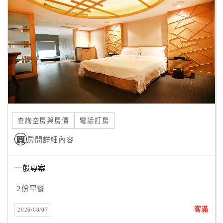
客
服
聯
絡
單
Line
線
查詢空房與房價
電話訂房
上
客
房間詳細內容
服
一般專案
紅
2份早餐
利
查
客滿
2026/08/07
詢