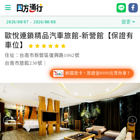
2026/08/07 - 2026/08/08
變更
四
歐悅連鎖精品汽車旅館-新營館【保證有
方
車位】
通
行
住址：台南市新營區復興路1062號
訂
台南市旅館230號｜
房
刷國旅卡，旅遊金8000元等你拿！
台
灣
訂
房
直