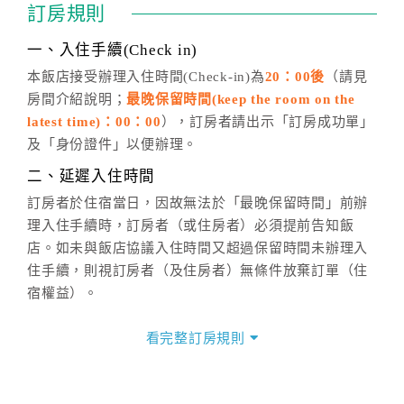
通行「客服聯絡單」提出申辦，四方通行
恕不接受以電
訂房規則
話方式異動
訂單。
※非客服時間之申辦異動，皆為次日計算及辦理。
一、入住手續(Check in)
五、客服時間
本飯店接受辦理入住時間(Check-in)為
20：00後
（請見
房間介紹說明；
最晚保留時間(keep the room on the
週一至週日，上午9:00～晚上6:00
latest time)：00：00
），訂房者請出示「訂房成功單」
六、聯絡方式
及「身份證件」以便辦理。
週一至週日：
客服聯絡單
、
LINE@
、電話：
二、延遲入住時間
(07)9682715 。
訂房者於住宿當日，因故無法於「最晚保留時間」前辦
理入住手續時，訂房者（或住房者）必須提前告知飯
店。如未與飯店協議入住時間又超過保留時間未辦理入
住手續，則視訂房者（及住房者）無條件放棄訂單（住
宿權益）。
三、退房手續(Check out)
看完整訂房規則
本飯店退房時間(Check-out)為 （
12：00前
），訂房者
與飯店之其他交易﹝如續住、加床、餐費、小費、電話
費...等﹞所發生之費用，必須與飯店現場結清。