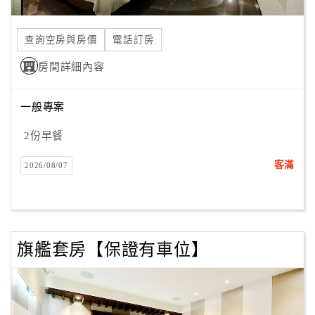
旅
伴
計
查詢空房與房價
電話訂房
劃
房間詳細內容
商
一般專案
品
宣
2份早餐
傳
客滿
2026/08/07
旗艦套房【保證有車位】