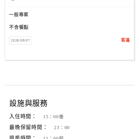
一般專案
訂
不含餐點
房
Q&A
客滿
2026/08/07
國
旅
卡
訂
房
設施與服務
請
款
入住時間：
15：00後
收
最晚保留時間：
23：00
據
退房時間：
11：00前