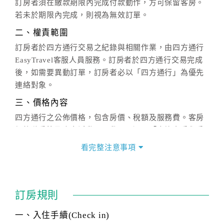
訂房者須在繳款期限內完成付款動作，方可保留客房。
若未於期限內完成，則視為無效訂單。
二、權責範圍
訂房者於四方通行交易之紀錄與相關作業，由四方通行
EasyTravel客服人員服務。訂房者於四方通行交易完成
後，如需要異動訂單，訂房者必以「四方通行」為優先
連絡對象。
三、價格內容
四方通行之公佈價格，包含房價、稅額及服務費。客房
價格隨季節及人文活動而異動，以選項「查詢空房與房
價」之當日價格為標準。
看完整注意事項
四、訂單異動
訂房成功後，訂房者如需異動內容，須於住房前在四方
通行「客服聯絡單」提出申辦，四方通行
恕不接受以電
訂房規則
話方式異動
訂單。
※非客服時間之申辦異動，皆為次日計算及辦理。
一、入住手續(Check in)