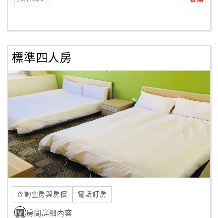
客
服
聯
絡
標準四人房
單
Line
線
上
客
服
紅
利
查詢空房與房價
電話訂房
查
房間詳細內容
詢