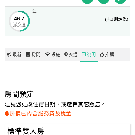
無
網
46.7
(共3則評鑑)
紅
滿意度
帶
你
玩
最新
房間
設施
交通
說明
推薦
玩
樂
地
圖
房間預定
顧
建議您更改住宿日期，或選擇其它飯店。
客
房價已內含服務費及稅金
服
務
標準雙人房