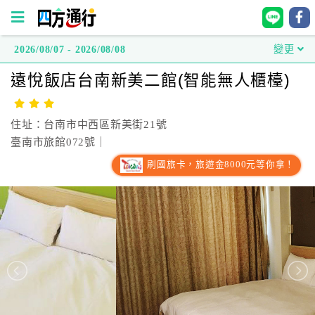
2026/08/07 - 2026/08/08
變更
四
遠悅飯店台南新美二館(智能無人櫃檯)
方
通
行
住址：台南市中西區新美街21號
訂
臺南市旅館072號｜
房
刷國旅卡，旅遊金8000元等你拿！
台
灣
訂
房
直