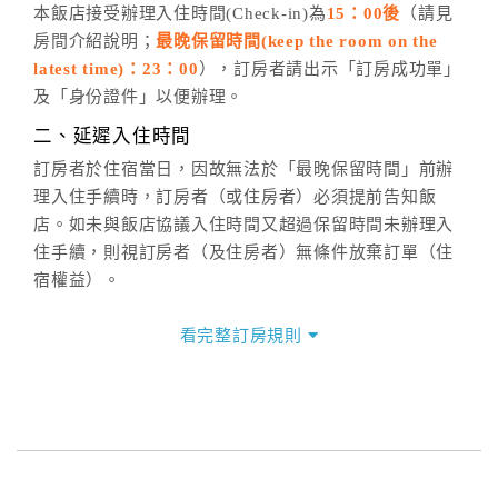
五、客服時間
本飯店接受辦理入住時間(Check-in)為
15：00後
（請見
房間介紹說明；
最晚保留時間(keep the room on the
週一至週日，上午9:00～晚上6:00
latest time)：23：00
），訂房者請出示「訂房成功單」
六、聯絡方式
及「身份證件」以便辦理。
週一至週日：
客服聯絡單
、
LINE@
、電話：
二、延遲入住時間
(07)9682715 。
訂房者於住宿當日，因故無法於「最晚保留時間」前辦
理入住手續時，訂房者（或住房者）必須提前告知飯
店。如未與飯店協議入住時間又超過保留時間未辦理入
住手續，則視訂房者（及住房者）無條件放棄訂單（住
宿權益）。
三、退房手續(Check out)
看完整訂房規則
本飯店退房時間(Check-out)為 （
11：00前
），訂房者
與飯店之其他交易﹝如續住、加床、餐費、小費、電話
費...等﹞所發生之費用，必須與飯店現場結清。
四、訂單異動
訂房者應於
入住前4日
（不含入住當日）提出申辦，如未