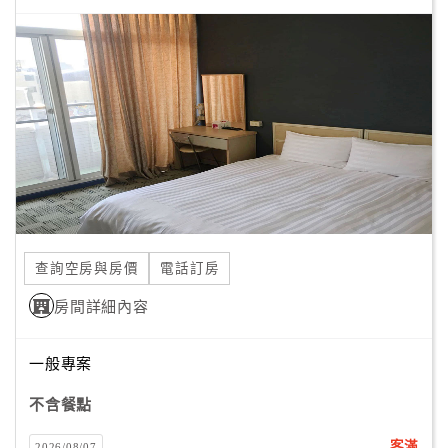
顧
客
滿
意
度
訂
單
管
查詢空房與房價
電話訂房
理
房間詳細內容
會
一般專案
員
帳
不含餐點
戶
客滿
2026/08/07