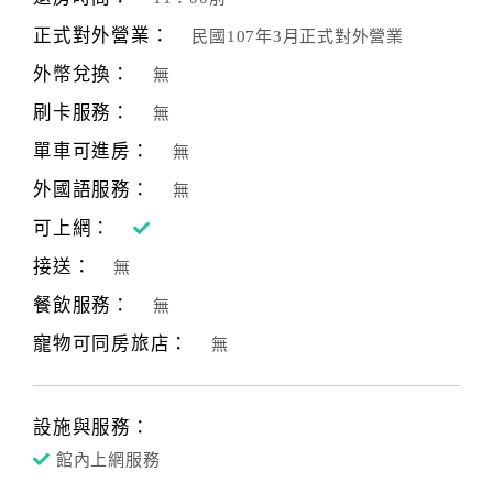
合
正式對外營業：
民國107年3月正式對外營業
作
外幣兌換：
無
提
案
刷卡服務：
無
單車可進房：
無
飯
外國語服務：
無
店
可上網：
合
作
接送：
無
餐飲服務：
無
廠
寵物可同房旅店：
無
商
合
作
設施與服務：
館內上網服務