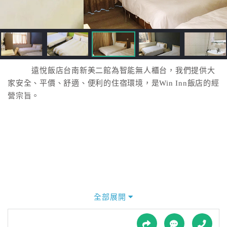
接
跟
飯
店
訂
房
遠悅飯店台南新美二館為智能無人櫃台，我們提供大
HOT
家安全、平價、舒適、便利的住宿環境，是Win Inn飯店的經
營宗旨。
特
色
民
宿
全
球
全部展開
租
車