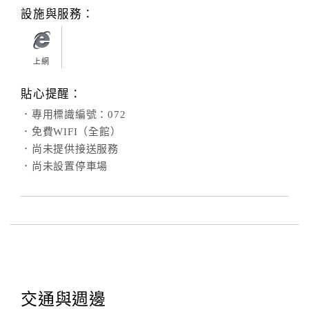
旅
設施與服務：
伴
計
劃
上網
貼心提醒：
商
．專用標識編號：072
品
宣
．免費WIFI（全館）
傳
．尚未提供接送服務
．尚未設置停車場
交通與週邊