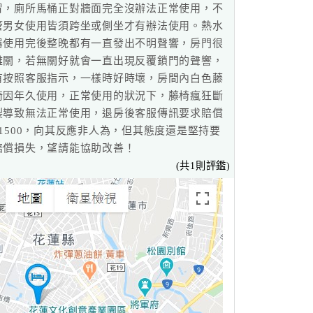
冒，廁所馬桶正對牆面完全沒辦法正常使用，不
管男女使用皆須跨坐或側坐才有辦法使用。熱水
器使用完後整晚都有一直發出不明聲響，房門很
難關，若無關好就會一直出現反覆鎖門的聲響，
有按照客服指示，一樣時好時壞，房間內白色藤
椅因年久使用，正常使用的狀況下，藤椅瘋狂斷
裂導致無法正常使用，退房後客服傳訊要求賠償
$1500，向其反應非人為，但其態度還是堅持要
賠償損失，望請能協助改善！
(共1則評鑑)