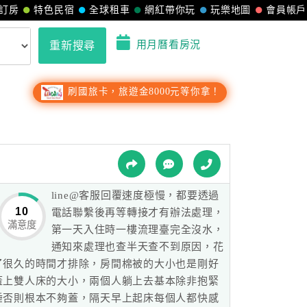
訂房
特色民宿
全球租車
網紅帶你玩
玩樂地圖
會員帳戶
用月曆看房況
重新搜尋
刷國旅卡，旅遊金8000元等你拿！
line@客服回覆速度極慢，都要透過
10
電話聯繫後再等轉接才有辦法處理，
滿意度
第一天入住時一樓流理臺完全沒水，
通知來處理也查半天查不到原因，花
了很久的時間才排除，房間棉被的大小也是剛好
蓋上雙人床的大小，兩個人躺上去基本除非抱緊
睡否則根本不夠蓋，隔天早上起床每個人都快感