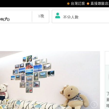
台灣訂房
直接跟飯店
1
晚
08(六)