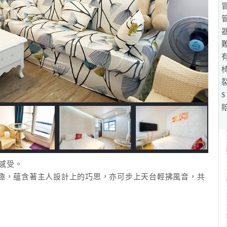
然感受。
趣，蘊含著主人設計上的巧思，亦可步上天台輕拂風音，共