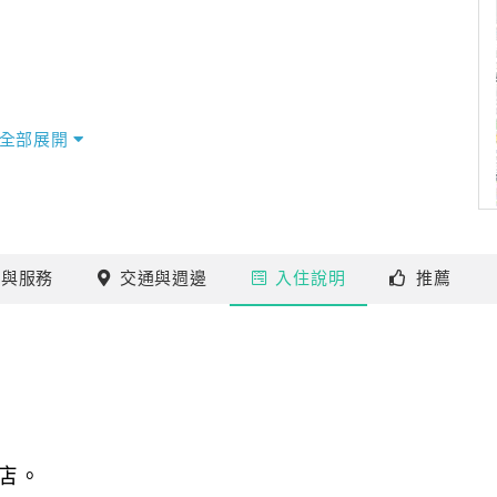
全部展開
施
與服務
交通
與週邊
入住
說明
推薦
店。