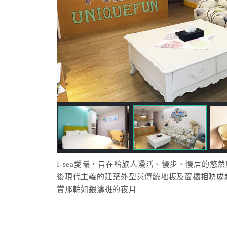
I-sea愛曦，旨在給旅人漫活、慢步、慢居的悠
後現代主義的建築外型與傳統地板及窗櫺相映成
賞那輪如銀濤班的夜月