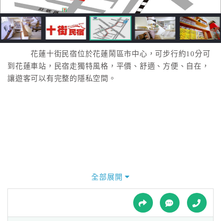
接
跟
飯
店
訂
花蓮十街民宿位於花蓮鬧區市中心，可步行約10分可
房
到花蓮車站，民宿走獨特風格，平價、舒適、方便、自在，
HOT
讓遊客可以有完整的隱私空間。
特
色
民
宿
全部展開
全
球
租
車