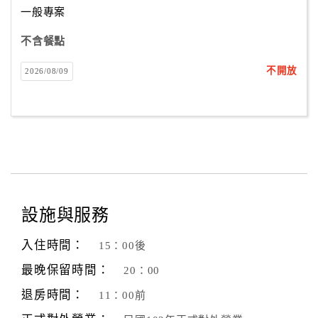
一般專案
不含餐點
訂
房
不開放
2026/08/09
Q&A
國
旅
卡
訂
房
設施與服務
入住時間：
15：00後
請
款
最晚保留時間：
20：00
收
退房時間：
11：00前
據