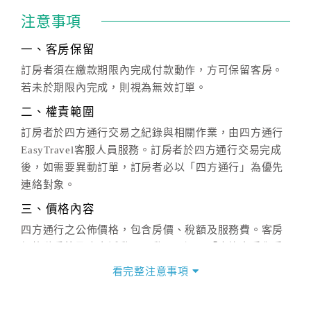
注意事項
一、客房保留
訂房者須在繳款期限內完成付款動作，方可保留客房。
若未於期限內完成，則視為無效訂單。
二、權責範圍
訂房者於四方通行交易之紀錄與相關作業，由四方通行
EasyTravel客服人員服務。訂房者於四方通行交易完成
後，如需要異動訂單，訂房者必以「四方通行」為優先
連絡對象。
三、價格內容
四方通行之公佈價格，包含房價、稅額及服務費。客房
價格隨季節及人文活動而異動，以選項「查詢空房與房
價」之當日價格為標準。
看完整注意事項
四、訂單異動
訂房成功後，訂房者如需異動內容，須於住房前在四方