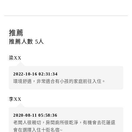
費...等﹞所發生之費用，必須與飯店現場結清。
四、取消訂單
訂房者因故取消訂單辦理退款，依下列標準申辦：
◎住房日1天前辦理者，訂單費用扣除總計100%為手續
推薦
費
推薦人數
5
人
◎住房日當日辦理者，訂單費用扣除總計100%為手續費
◎住房日當日不得辦理。
梁XX
◎住房日當日未辦理入住手續者，視同住房，已付訂單
之訂金將全額沒收。
2022-10-16 02:31:34
五、取消異動
環境舒適，非常適合有小孩的家庭前往入住。
特別說明：請注意，一旦訂單經確認成立後即不可取
消、更改或延期，違者將酌收100%手續費請消費者謹慎
李XX
訂房
六、天候因素
2020-08-11 05:58:36
住房當日遇颱風、地震等不可抗拒因素時（以氣象局發
老闆人很親切，房間廁所很乾淨，有機會去花蓮還
布或飯店所在地縣市政府頒布狀況”停止上班上課”為判
會在選擇入住十街名宿~