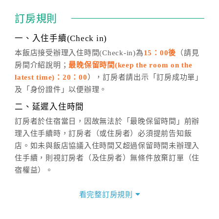
通行「客服聯絡單」提出申辦，四方通行
恕不接受以電
訂房規則
話方式異動
訂單。
※非客服時間之申辦異動，皆為次日計算及辦理。
一、入住手續(Check in)
五、客服時間
本飯店接受辦理入住時間(Check-in)為
15：00後
（請見
房間介紹說明；
最晚保留時間(keep the room on the
週一至週日，上午9:00～晚上6:00
latest time)：20：00
），訂房者請出示「訂房成功單」
六、聯絡方式
及「身份證件」以便辦理。
週一至週日：
客服聯絡單
、
LINE@
、電話：
二、延遲入住時間
(07)9682715 。
訂房者於住宿當日，因故無法於「最晚保留時間」前辦
理入住手續時，訂房者（或住房者）必須提前告知飯
店。如未與飯店協議入住時間又超過保留時間未辦理入
住手續，則視訂房者（及住房者）無條件放棄訂單（住
宿權益）。
三、退房手續(Check out)
看完整訂房規則
本飯店退房時間(Check-out)為 （
11：00前
），訂房者
與飯店之其他交易﹝如續住、加床、餐費、小費、電話