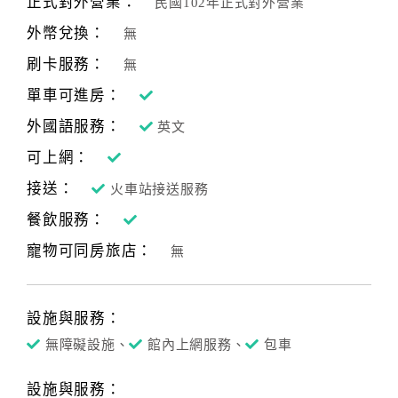
正式對外營業：
民國102年正式對外營業
合
外幣兌換：
無
作
提
刷卡服務：
無
案
單車可進房：
外國語服務：
英文
飯
可上網：
店
接送：
合
火車站接送服務
作
餐飲服務：
寵物可同房旅店：
無
廠
商
合
設施與服務：
作
無障礙設施、
館內上網服務、
包車
設施與服務：