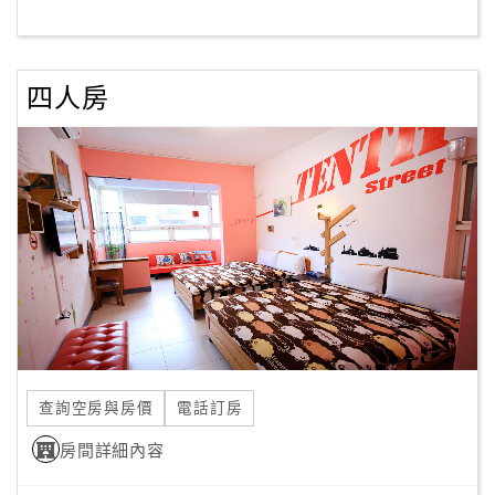
客
服
四人房
聯
絡
單
Line
線
上
客
服
查詢空房與房價
電話訂房
紅
利
房間詳細內容
查
詢