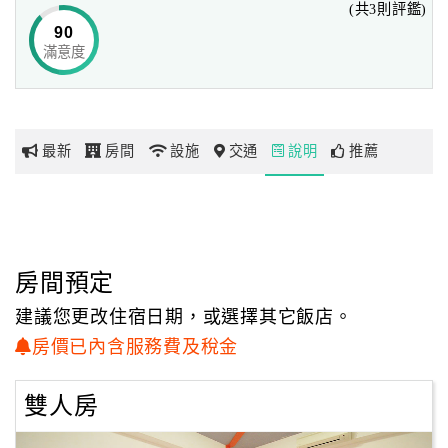
(共3則評鑑)
90
滿意度
網
紅
帶
你
最新
房間
設施
交通
說明
推薦
玩
玩
樂
地
房間預定
圖
建議您更改住宿日期，或選擇其它飯店。
顧
房價已內含服務費及稅金
客
服
雙人房
務