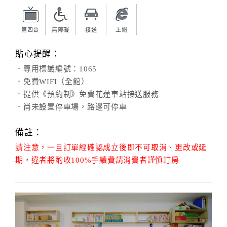
旅
伴
計
第四台
無障礙
接送
上網
劃
貼心提醒：
．專用標識編號：1065
商
．免費WIFI（全館）
品
．提供《預約制》免費花蓮車站接送服務
宣
．尚未設置停車場，路邊可停車
傳
備註：
請注意，一旦訂單經確認成立後即不可取消、更改或延
期，違者將酌收100%手續費請消費者謹慎訂房