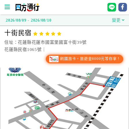
2026/08/09 - 2026/08/10
變更
四
十街民宿
方
通
住址：花蓮縣花蓮市國富里國富十街39號
行
花蓮縣民宿1065號｜
訂
刷國旅卡，旅遊金8000元等你拿！
房
台
灣
訂
房
直