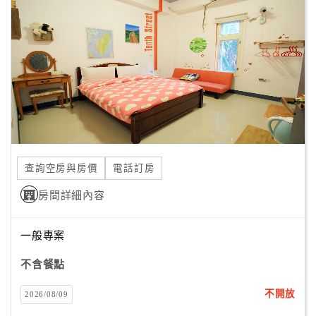
顧
客
滿
意
度
訂
單
查詢空房與房價
電話訂房
管
理
房間詳細內容
一般專案
會
員
不含餐點
帳
戶
不開放
2026/08/09