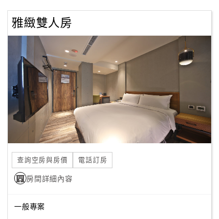
顧
雅緻雙人房
客
滿
意
度
訂
單
管
理
查詢空房與房價
電話訂房
會
房間詳細內容
員
帳
戶
一般專案