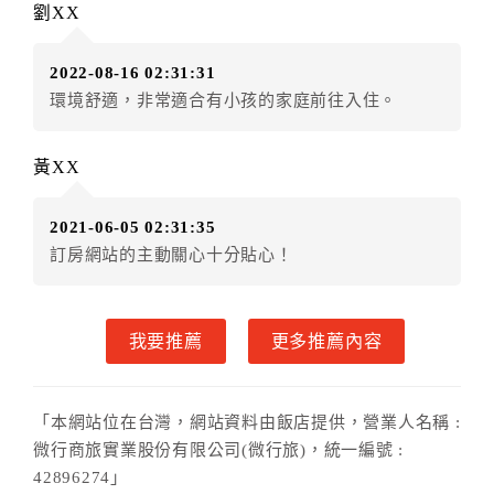
劉XX
額12個月
限原訂飯店），異動完成後不得辦理取消退
款。（提出申辦日為保留起算日）
2022-08-16 02:31:31
．訂房者使用「保留住宿金額」時，請注意！為避免飯
環境舒適，非常適合有小孩的家庭前往入住。
店客滿，敬請及早計畫，如逾時未提出申辦，視同無條
件放棄訂單（住宿權益）。 （限原訂飯店使用）
．每筆訂單異動限定乙次，限原訂飯店，異動完成後不
黃XX
得辦理取消退款。
．訂單異動後，訂單費用總計大於原訂單費用總計時，
2021-06-05 02:31:35
訂房者應補足差額。 限原訂飯店
訂房網站的主動關心十分貼心！
．訂單異動後，訂單費用總計小於原訂單費用總計時，
訂房者不得要求退其差額。限原訂飯店
六、取消訂單
我要推薦
更多推薦內容
訂房者因故取消訂單辦理退款，依下列標準申辦：
◎住房日3天前辦理者，訂單費用扣除總計0%為手續費
「本網站位在台灣，網站資料由飯店提供，營業人名稱 :
◎住房日1天前辦理者，訂單費用扣除總計50%為手續費
微行商旅實業股份有限公司(微行旅)，統一編號 :
◎住房日當日辦理者，訂單費用扣除總計100%為手續費
42896274」
◎住房日當日不得辦理。