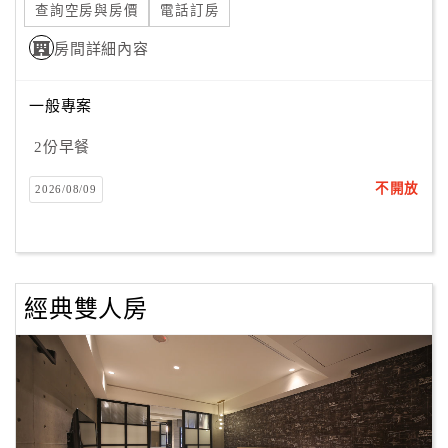
查詢空房與房價
電話訂房
房間詳細內容
訂
房
一般專案
Q&A
2份早餐
國
不開放
2026/08/09
旅
卡
訂
房
經典雙人房
請
款
收
據