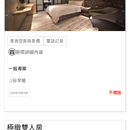
合
作
提
案
查詢空房與房價
電話訂房
飯
房間詳細內容
店
合
作
一般專案
2份早餐
廠
不開放
2026/08/09
商
合
作
極緻雙人房