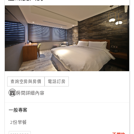
旅
伴
計
劃
商
品
宣
傳
查詢空房與房價
電話訂房
房間詳細內容
一般專案
2份早餐