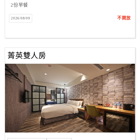
2份早餐
客
不開放
2026/08/09
服
聯
絡
單
菁英雙人房
Line
線
上
客
服
紅
利
查
詢