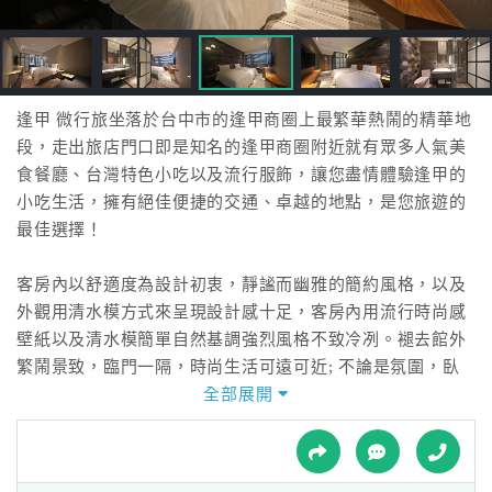
接
跟
飯
店
訂
逢甲 微行旅坐落於台中市的逢甲商圈上最繁華熱鬧的精華地
房
段，走出旅店門口即是知名的逢甲商圈附近就有眾多人氣美
HOT
食餐廳、台灣特色小吃以及流行服飾，讓您盡情體驗逢甲的
小吃生活，擁有絕佳便捷的交通、卓越的地點，是您旅遊的
最佳選擇！
特
色
客房內以舒適度為設計初衷，靜謐而幽雅的簡約風格，以及
民
外觀用清水模方式來呈現設計感十足，客房內用流行時尚感
宿
壁紙以及清水模簡單自然基調強烈風格不致冷冽。褪去館外
繁鬧景致，臨門一隔，時尚生活可遠可近; 不論是氛圍，臥
床，淋浴間，更有跳色 Mini Bar 等。絕對讓旅人不只驚艷，
全部展開
全
且玩味。
球
租
車