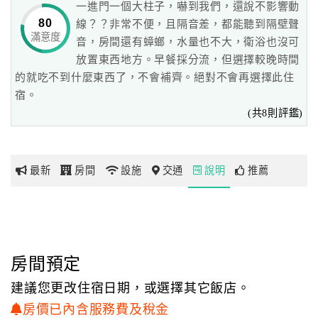
一進門一個大柱子，嚇到我們，還說不影響動
80
線？？非常不便，且隔音差，都能聽到隔壁聲
滿意度
網
音，房間還有蟑螂，水量也不大，衛浴也沒可
紅
放置東西地方。早餐採分流，但選擇較晚時間
帶
的就吃不到什麼東西了，不會補齊。絕對不會再選擇此住
你
宿。
玩
(共8則評鑑)
玩
最新
房間
設施
交通
說明
推薦
樂
地
圖
顧
客
房間預定
服
建議您更改住宿日期，或選擇其它飯店。
務
房價已內含服務費及稅金