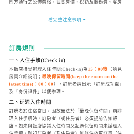
四方通行之公佈價格，包含房價、稅額及服務費。客房
價格隨季節及人文活動而異動，以選項「查詢空房與房
價」之當日價格為標準。
看完整注意事項
四、訂單異動
訂房成功後，訂房者如需異動內容，須於住房前在四方
通行「客服聯絡單」提出申辦，四方通行
恕不接受以電
訂房規則
話方式異動
訂單。
※非客服時間之申辦異動，皆為次日計算及辦理。
一、入住手續(Check in)
五、客服時間
本飯店接受辦理入住時間(Check-in)為
15：00後
（請見
房間介紹說明；
最晚保留時間(keep the room on the
週一至週日，上午9:00～晚上6:00
latest time)：00：00
），訂房者請出示「訂房成功單」
六、聯絡方式
及「身份證件」以便辦理。
週一至週日：
客服聯絡單
、
LINE@
、電話：
二、延遲入住時間
(07)9682715 。
訂房者於住宿當日，因故無法於「最晚保留時間」前辦
理入住手續時，訂房者（或住房者）必須提前告知飯
店。如未與飯店協議入住時間又超過保留時間未辦理入
住手續，則視訂房者（及住房者）無條件放棄訂單（住