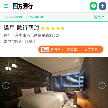
2026/08/09 - 2026/08/10
變更
四
逢甲 微行商旅
方
通
住址：台中市西屯區福星路333號
行
臺中市旅館438號｜
訂
刷國旅卡，旅遊金8000元等你拿！
房
台
灣
訂
房
直