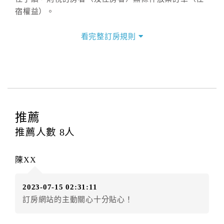
宿權益）。
三、退房手續(Check out)
看完整訂房規則
本飯店退房時間(Check-out)為 （
11：00前
），訂房者
與飯店之其他交易﹝如續住、加床、餐費、小費、電話
費...等﹞所發生之費用，必須與飯店現場結清。
四、訂單異動
訂房者應於
入住前2日
（不含入住當日）提出申辦，如未
提出申辦不得異動訂單。
推薦
每筆訂單異動限定
乙
次，限原訂飯店，異動完成後不得
推薦人數
8
人
辦理取消退款。
訂單異動後，訂單費用總計大於原訂單費用總計時，訂
陳XX
房者應補足差額。（限原訂飯店）
訂單異動後，訂單費用總計小於原訂單費用總計時，訂
2023-07-15 02:31:11
房者不得要求退其差額。（限原訂飯店）
訂房網站的主動關心十分貼心！
五、保留住宿權益(保留住房)
．訂房者因故辦理訂單異動，本飯店可接受
保留住宿金