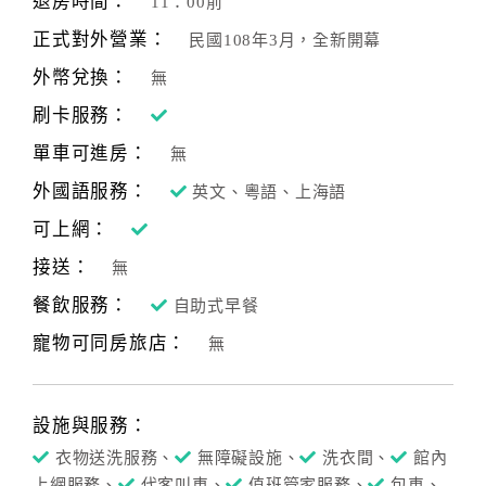
退房時間：
11：00前
正式對外營業：
民國108年3月，全新開幕
外幣兌換：
無
刷卡服務：
單車可進房：
無
外國語服務：
英文、粵語、上海語
可上網：
接送：
無
餐飲服務：
自助式早餐
寵物可同房旅店：
無
設施與服務：
衣物送洗服務、
無障礙設施、
洗衣間、
館內
上網服務、
代客叫車、
值班管家服務、
包車、