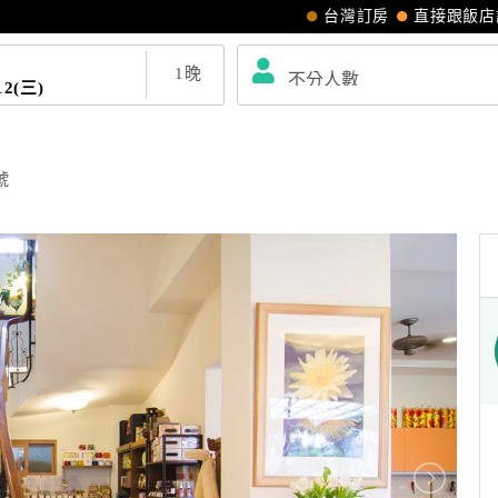
台灣訂房
直接跟飯店
1
晚
12(三)
號