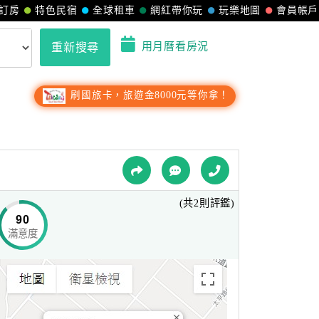
訂房
特色民宿
全球租車
網紅帶你玩
玩樂地圖
會員帳戶
用月曆看房況
重新搜尋
刷國旅卡，旅遊金8000元等你拿！
(共2則評鑑)
90
滿意度