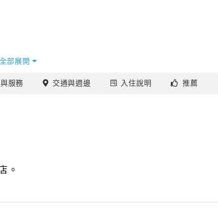
全部展開
施
與服務
交通
與週邊
入住
說明
推薦
店。