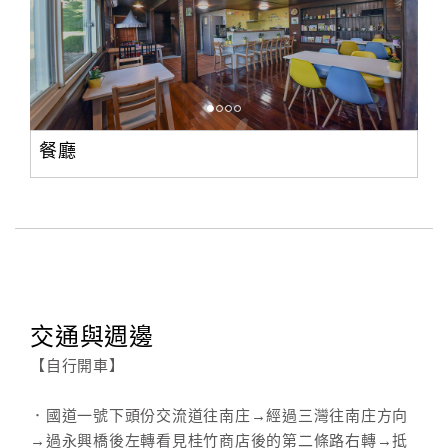
餐廳
交通與週邊
【自行開車】
．國道一號下頭份交流道往南庄→經過三灣往南庄方向
→過永興橋後左轉看見桂竹商店後的第二條路右轉→抵