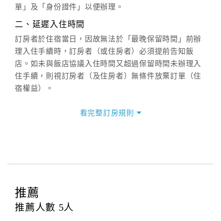
六、聯絡方式
單」及「身份證件」以便辦理。
週一至週日：
客服聯絡單
、
LINE@
、電話：
二、延遲入住時間
(07)9682715 。
訂房者於住宿當日，因故無法於「最晚保留時間」前辦
理入住手續時，訂房者（或住房者）必須提前告知飯
店。如未與飯店協議入住時間又超過保留時間未辦理入
住手續，則視訂房者（及住房者）無條件放棄訂單（住
宿權益）。
三、退房手續(Check out)
看完整訂房規則
本飯店退房時間(Check-out)為 （
11：00前
），訂房者
與飯店之其他交易﹝如續住、加床、餐費、小費、電話
費...等﹞所發生之費用，必須與飯店現場結清。
四、訂單異動
訂房者應於
入住前2日
（不含入住當日）提出申辦，如未
提出申辦不得異動訂單。
推薦
每筆訂單異動限定
乙
次，限原訂飯店，異動完成後不得
推薦人數
5
人
辦理取消退款。