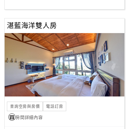
客
服
湛藍海洋雙人房
聯
絡
單
Line
線
上
客
服
查詢空房與房價
電話訂房
紅
利
房間詳細內容
查
詢