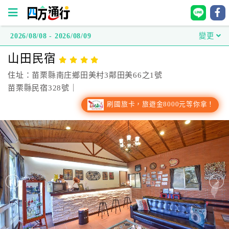
2026/08/08 - 2026/08/09
變更
四
山田民宿
方
通
住址：苗栗縣南庄鄉田美村3鄰田美66之1號
行
苗栗縣民宿328號｜
訂
刷國旅卡，旅遊金8000元等你拿！
房
台
灣
訂
房
直