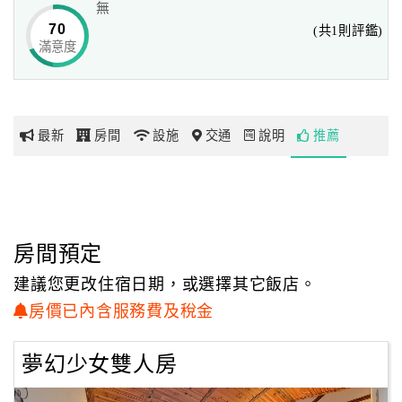
無
清幽的山林秘境，讓來過的旅人們都念念不忘...
70
(共1則評鑑)
滿意度
網
紅
帶
你
最新
房間
設施
交通
說明
推薦
玩
玩
樂
地
房間預定
圖
建議您更改住宿日期，或選擇其它飯店。
顧
房價已內含服務費及稅金
客
服
夢幻少女雙人房
務