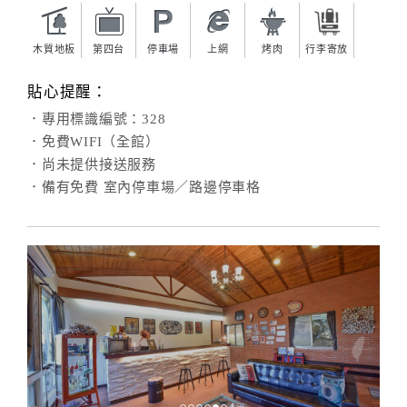
木質地板
第四台
停車場
上網
烤肉
行李寄放
貼心提醒：
．專用標識編號：328
．免費WIFI（全館）
．尚未提供接送服務
．備有免費 室內停車場／路邊停車格