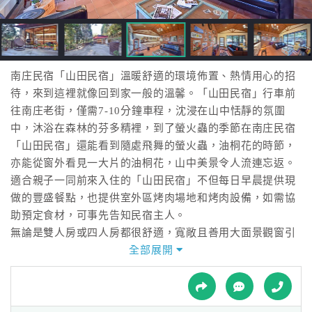
接
跟
飯
店
訂
南庄民宿「山田民宿」溫暖舒適的環境佈置、熱情用心的招
房
待，來到這裡就像回到家一般的溫馨。「山田民宿」行車前
HOT
往南庄老街，僅需7-10分鐘車程，沈浸在山中恬靜的氛圍
中，沐浴在森林的芬多精裡，到了螢火蟲的季節在南庄民宿
「山田民宿」還能看到隨處飛舞的螢火蟲，油桐花的時節，
特
亦能從窗外看見一大片的油桐花，山中美景令人流連忘返。
色
適合親子一同前來入住的「山田民宿」不但每日早晨提供現
民
做的豐盛餐點，也提供室外區烤肉場地和烤肉設備，如需協
宿
助預定食材，可事先告知民宿主人。
無論是雙人房或四人房都很舒適，寬敞且善用大面景觀窗引
入山林景色，滿足視覺上的饗宴，如同住在森林中一樣。晨
全部展開
全
起時新鮮的空氣，聆聽蟲鳴鳥叫、午後自然的陽光灑入，身
球
心瞬間得到療癒、寧靜的夜晚繁星點點，撫慰了旅途中的疲
租
車
憊感，南庄民宿「山田民宿」就是這樣一處遠離都市、環境