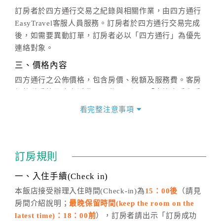
訂房者於四方通行交易之紀錄與相關作業，由四方通行
EasyTravel客服人員服務。訂房者於四方通行交易完成
後，如需要異動訂單，訂房者必以「四方通行」為優先
連絡對象。
三、價格內容
四方通行之公佈價格，包含房價、稅額及服務費。客房
價格隨季節及人文活動而異動，以選項「查詢空房與房
價」之當日價格為標準。
看完整注意事項
四、訂單異動
訂房成功後，訂房者如需異動內容，須於住房前在四方
通行「客服聯絡單」提出申辦，四方通行
恕不接受以電
訂房規則
話方式異動
訂單。
※非客服時間之申辦異動，皆為次日計算及辦理。
一、入住手續(Check in)
五、客服時間
本飯店接受辦理入住時間(Check-in)為
15：00後
（請見
房間介紹說明；
最晚保留時間(keep the room on the
週一至週日，上午9:00～晚上6:00
latest time)：18：00前
），訂房者請出示「訂房成功