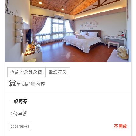
顧
客
滿
意
度
訂
單
查詢空房與房價
電話訂房
管
理
房間詳細內容
一般專案
會
員
2份早餐
帳
戶
不開放
2026/08/08