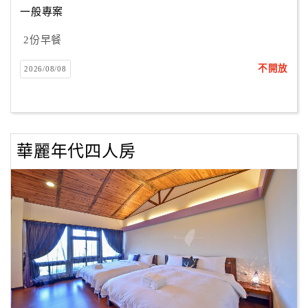
一般專案
2份早餐
訂
房
不開放
2026/08/08
Q&A
國
旅
華麗年代四人房
卡
訂
房
請
款
收
據