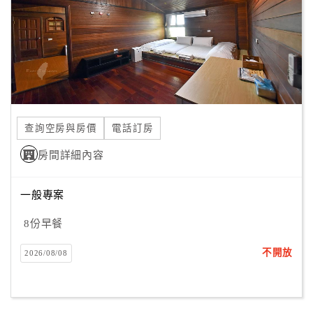
旅
伴
計
劃
商
品
查詢空房與房價
電話訂房
宣
傳
房間詳細內容
一般專案
8份早餐
不開放
2026/08/08