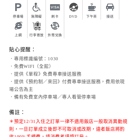
停車場
無障礙
刷卡
DVD
下午茶
接送
上網
行李寄放
外幣兌換
貼心提醒：
．專用標識編號：1030
．免費WIFI（全館）
．提供《單程》免費專車接送服務
．提供《預約制／來回》付費專車接送服務，費用依現
場公告為主
．備有免費室內停車場／專人看管停車場
備註：
＊預定12/31入住之訂單一律不適用飯店一般取消異動規
則，一旦訂單成立後即不可取消或改期，違者飯店將酌
收100%手續費，請消費者謹慎訂房。