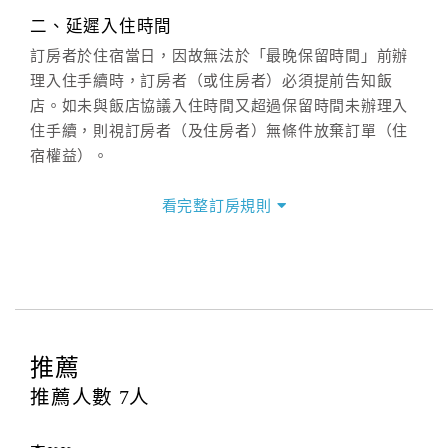
週一至週日：
客服聯絡單
、
LINE@
、電話：
二、延遲入住時間
(07)9682715 。
訂房者於住宿當日，因故無法於「最晚保留時間」前辦
理入住手續時，訂房者（或住房者）必須提前告知飯
店。如未與飯店協議入住時間又超過保留時間未辦理入
住手續，則視訂房者（及住房者）無條件放棄訂單（住
宿權益）。
三、退房手續(Check out)
看完整訂房規則
本飯店退房時間(Check-out)為 （
12：00前
），訂房者
與飯店之其他交易﹝如續住、加床、餐費、小費、電話
費...等﹞所發生之費用，必須與飯店現場結清。
四、訂單異動
訂房者應於
入住前2日
（不含入住當日）提出申辦，如未
提出申辦不得異動訂單。
推薦
每筆訂單異動限定
乙
次，限原訂飯店，異動完成後不得
推薦人數
7
人
辦理取消退款。
訂單異動後，訂單費用總計大於原訂單費用總計時，訂