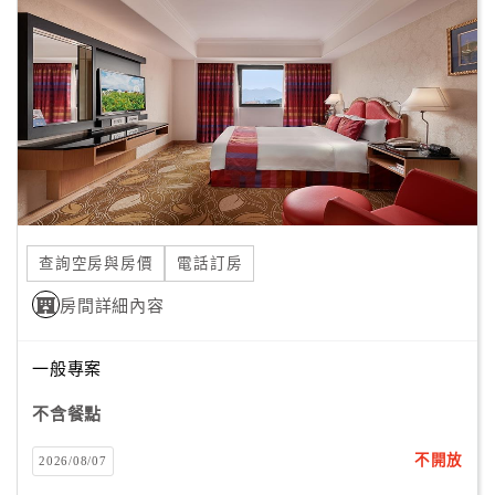
顧
客
滿
意
度
訂
單
查詢空房與房價
電話訂房
管
理
房間詳細內容
一般專案
會
員
不含餐點
帳
戶
不開放
2026/08/07