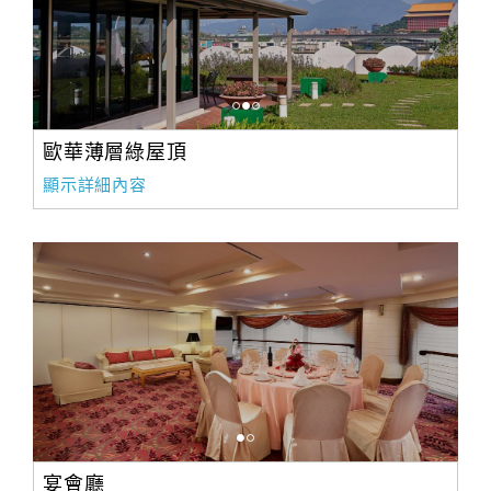
歐華薄層綠屋頂
顯示詳細內容
宴會廳