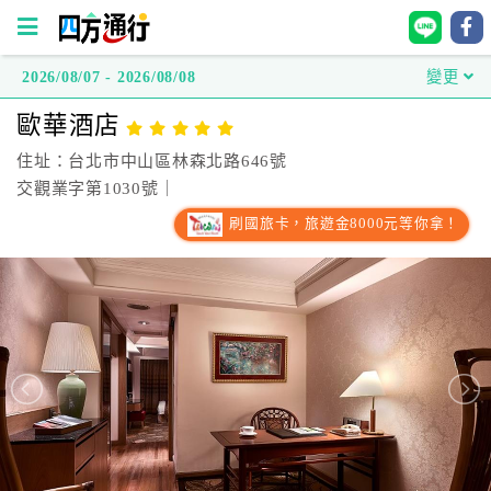
2026/08/07 - 2026/08/08
變更
四
歐華酒店
方
通
住址：台北市中山區林森北路646號
行
交觀業字第1030號｜
訂
刷國旅卡，旅遊金8000元等你拿！
房
台
灣
訂
房
直