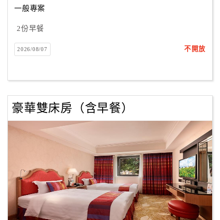
一般專案
2份早餐
訂
房
不開放
2026/08/07
Q&A
國
旅
豪華雙床房（含早餐）
卡
訂
房
請
款
收
據