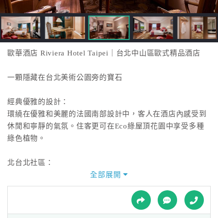
接
跟
飯
店
訂
歐華酒店 Riviera Hotel Taipei｜台北中山區歐式精品酒店
房
HOT
一顆隱藏在台北美術公園旁的寶石
經典優雅的設計：
特
環繞在優雅和美麗的法國南部設計中，客人在酒店內感受到
色
休閒和寧靜的氣氛。住客更可在Eco綠屋頂花園中享受多種
民
綠色植物。
宿
北台北社區：
台北中山區有著繁忙的藝術，商業和餐飲活動，客人從酒店
全部展開
全
門口便可以方便地到達美術公園，台北美術博物館，爭豔館
球
區，以及中山區的各種餐飲和商業活動。
租
車