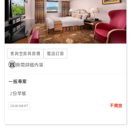
旅
伴
計
劃
商
品
查詢空房與房價
電話訂房
宣
傳
房間詳細內容
一般專案
2份早餐
不開放
2026/08/07