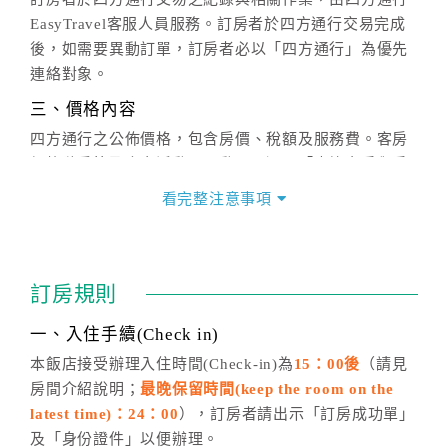
EasyTravel客服人員服務。訂房者於四方通行交易完成
後，如需要異動訂單，訂房者必以「四方通行」為優先
連絡對象。
三、價格內容
四方通行之公佈價格，包含房價、稅額及服務費。客房
價格隨季節及人文活動而異動，以選項「查詢空房與房
價」之當日價格為標準。
看完整注意事項
四、訂單異動
訂房成功後，訂房者如需異動內容，須於住房前在四方
通行「客服聯絡單」提出申辦，四方通行
恕不接受以電
訂房規則
話方式異動
訂單。
※非客服時間之申辦異動，皆為次日計算及辦理。
一、入住手續(Check in)
五、客服時間
本飯店接受辦理入住時間(Check-in)為
15：00後
（請見
房間介紹說明；
最晚保留時間(keep the room on the
週一至週日，上午9:00～晚上6:00
latest time)：24：00
），訂房者請出示「訂房成功單」
六、聯絡方式
及「身份證件」以便辦理。