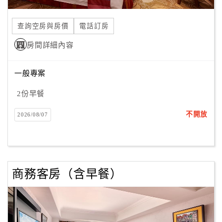
合
作
查詢空房與房價
電話訂房
提
房間詳細內容
案
一般專案
飯
店
2份早餐
合
不開放
2026/08/07
作
廠
商
商務客房（含早餐）
合
作