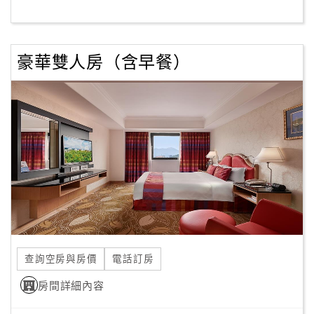
客
服
豪華雙人房（含早餐）
聯
絡
單
Line
線
上
客
服
查詢空房與房價
電話訂房
紅
利
房間詳細內容
查
詢