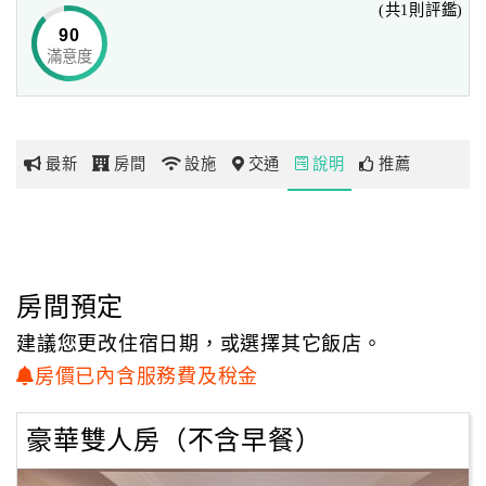
(共1則評鑑)
免費服務：
90
在整個酒店裡享受免費無線網絡，在大廳享用免費早晨咖
滿意度
網
啡，茶和餅乾服務，免費提供送達台北各著名旅遊景點和展
紅
覽中心。
帶
你
餐飲：
最新
房間
設施
交通
說明
推薦
玩
酒店設有三間餐廳，包括著名的牛排屋，休閒餐吧和難以抗
拒的糕點店。也提供中式餐宴。
玩
個性化活動：
樂
對於會議或培訓研討會，有五個大廳可以滿足您的需求。浪
地
房間預定
漫的Riviera Chateau婚禮服務將成為您夢寐以求的婚禮。
圖
建議您更改住宿日期，或選擇其它飯店。
顧
房價已內含服務費及稅金
客
服
豪華雙人房（不含早餐）
務