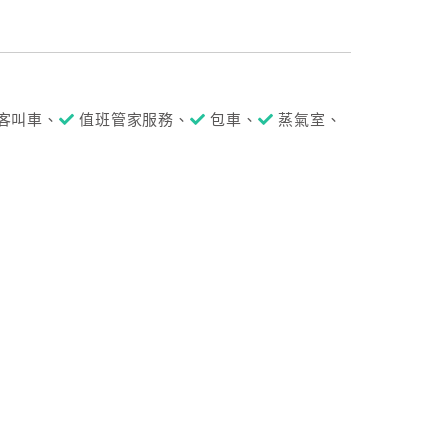
客叫車、
值班管家服務、
包車、
蒸氣室、