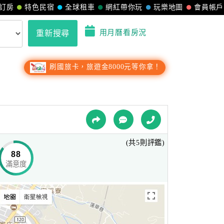
訂房
特色民宿
全球租車
網紅帶你玩
玩樂地圖
會員帳戶
用月曆看房況
重新搜尋
刷國旅卡，旅遊金8000元等你拿！
(共5則評鑑)
88
滿意度