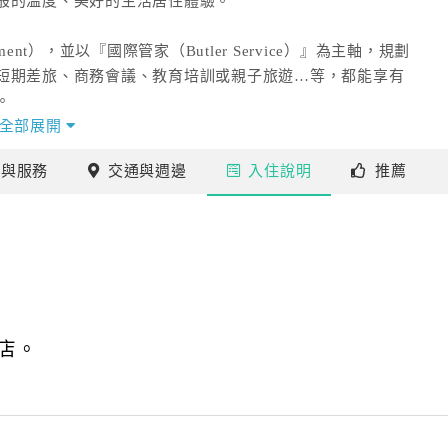
般的溫度、美好的生活居住體驗。
ment），並以『國際管家（Butler Service）』為主軸，規劃
短期差旅、商務會議、教育培訓或親子旅遊…等，都能享有
。
全部展開
施
與服務
交通
與週邊
入住
說明
推薦
店。