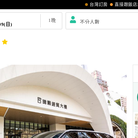
台灣訂房
直接跟飯店
1
晚
09(日)