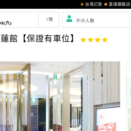
台灣訂房
直接跟飯店
1
晚
08(六)
花蓮館【保證有車位】