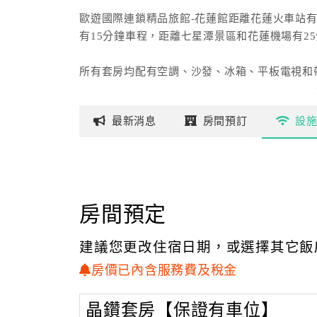
歐遊國際連鎖精品旅館-花蓮館距離花蓮火車站有
有15分鐘車程，距離七星潭景區和花蓮機場有2
所有套房均配有空調、沙發、冰箱、平板電視和帶
汽車旅館還設有免費停車場和帶行李寄存設施的
最新
消息
房間
預訂
設
房間預定
建議您更改住宿日期，或選擇其它飯
房價已內含服務費及稅金
晶鑽套房【保證有車位】