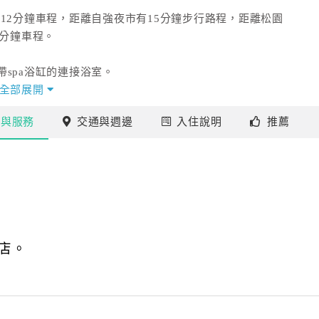
12分鐘車程，距離自強夜市有15分鐘步行路程，距離松園
5分鐘車程。
spa浴缸的連接浴室。
全部展開
24小時前台，亦提供報紙及收費的洗衣服務。
施
與服務
交通
與週邊
入住
說明
推薦
店。