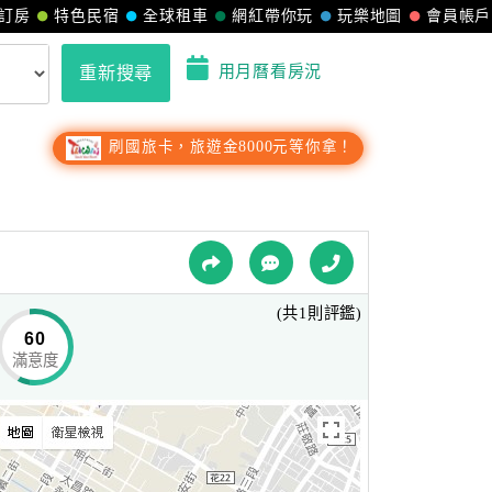
訂房
特色民宿
全球租車
網紅帶你玩
玩樂地圖
會員帳戶
用月曆看房況
重新搜尋
刷國旅卡，旅遊金8000元等你拿！
(共1則評鑑)
60
滿意度