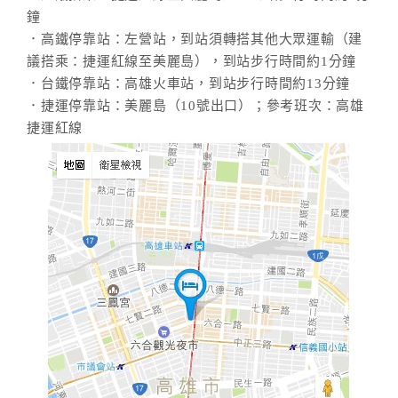
合
鐘
作
．高鐵停靠站：左營站，到站須轉搭其他大眾運輸（建
提
議搭乘：捷運紅線至美麗島），到站步行時間約1分鐘
案
．台鐵停靠站：高雄火車站，到站步行時間約13分鐘
．捷運停靠站：美麗島（10號出口）；參考班次：高雄
捷運紅線
飯
店
合
作
廠
商
合
作