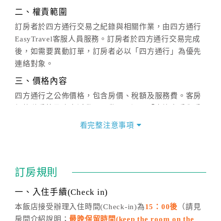
二、權責範圍
訂房者於四方通行交易之紀錄與相關作業，由四方通行
EasyTravel客服人員服務。訂房者於四方通行交易完成
後，如需要異動訂單，訂房者必以「四方通行」為優先
連絡對象。
三、價格內容
四方通行之公佈價格，包含房價、稅額及服務費。客房
價格隨季節及人文活動而異動，以選項「查詢空房與房
價」之當日價格為標準。
看完整注意事項
四、訂單異動
訂房成功後，訂房者如需異動內容，須於住房前在四方
通行「客服聯絡單」提出申辦，四方通行
恕不接受以電
訂房規則
話方式異動
訂單。
※非客服時間之申辦異動，皆為次日計算及辦理。
一、入住手續(Check in)
五、客服時間
本飯店接受辦理入住時間(Check-in)為
15：00後
（請見
房間介紹說明；
最晚保留時間(keep the room on the