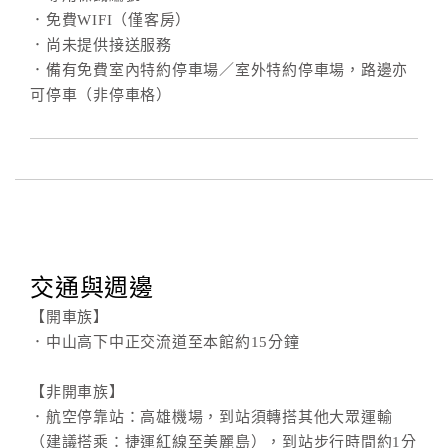
．免費WIFI（僅客房）
．尚未提供接送服務
訂
．備有免費室內特約停車場／室外特約停車場，路邊亦
房
可停車（非停車格）
Q&A
國
旅
卡
訂
房
交通與週邊
【開車族】
．中山高下中正交流道至本館約15分鐘
請
款
【非開車族】
收
．航空停靠站：高雄機場，到站須轉搭其他大眾運輸
據
（建議搭乘：捷運紅線至美麗島），到站步行時間約1分