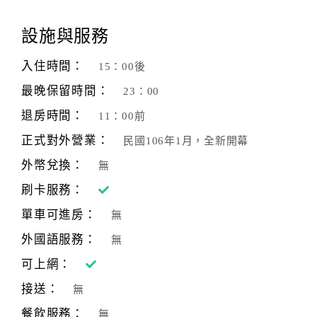
顧
設施與服務
客
滿
入住時間：
15：00後
意
最晚保留時間：
23：00
度
退房時間：
11：00前
正式對外營業：
民國106年1月，全新開幕
訂
單
外幣兌換：
無
管
刷卡服務：
理
單車可進房：
無
外國語服務：
無
會
員
可上網：
帳
接送：
無
戶
餐飲服務：
無