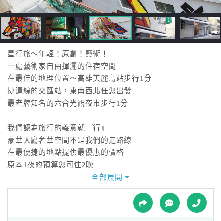
接
跟
飯
店
訂
星行旅～年輕！原創！藝術！
房
一處藝術家自由揮灑的住宿空間
HOT
在最佳的地理位置～高雄美麗島站步行1分
捷運線的交匯站，東南西北任您出發
最老牌知名的六合光觀夜市步行1分
特
色
我們認為旅行的義意就『行』
民
豪華大廳奢華空間不是我們的走路線
宿
在最便捷的地點提供最優惠的價格
原本1夜的預算您可住2晚
讓您深度慢遊高雄
全部展開
全
球
愛藝術～支持原創！
租
車
在地藝術家，國外熱愛藝術的朋友