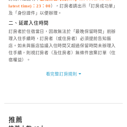
週一至週日，上午9:00～晚上6:00
latest time)：23：00
），訂房者請出示「訂房成功單」
六、聯絡方式
及「身份證件」以便辦理。
週一至週日：
客服聯絡單
、
LINE@
、電話：
二、延遲入住時間
(07)9682715 。
訂房者於住宿當日，因故無法於「最晚保留時間」前辦
理入住手續時，訂房者（或住房者）必須提前告知飯
店。如未與飯店協議入住時間又超過保留時間未辦理入
住手續，則視訂房者（及住房者）無條件放棄訂單（住
宿權益）。
三、退房手續(Check out)
看完整訂房規則
本飯店退房時間(Check-out)為 （
11：00前
），訂房者
與飯店之其他交易﹝如續住、加床、餐費、小費、電話
費...等﹞所發生之費用，必須與飯店現場結清。
四、訂單異動
訂房者應於
入住前2日
（不含入住當日）提出申辦，如未
提出申辦不得異動訂單。
推薦
每筆訂單異動限定
乙
次，限原訂飯店，異動完成後不得