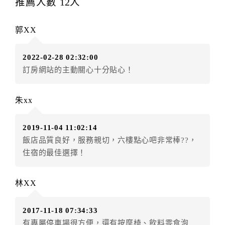
推薦人數
12
人
辦理取消退款。
訂單異動後，訂單費用總計大於原訂單費用總計時，訂
郭XX
房者應補足差額。（限原訂飯店）
訂單異動後，訂單費用總計小於原訂單費用總計時，訂
2022-02-28 02:32:00
房者不得要求退其差額。（限原訂飯店）
訂房網站的主動關心十分貼心！
五、取消訂單
訂房者因故取消訂單辦理退款，依下列標準申辦：
朱xx
◎住房日14天前辦理者，訂單費用扣除總計0%為手續費
◎住房日7天前辦理者，訂單費用扣除總計25%為手續費
2019-11-04 11:02:14
◎住房日4天前辦理者，訂單費用扣除總計60%為手續費
飯店品質良好，服務親切，六樓點心吧非常棒??，
◎住房日1天前辦理者，訂單費用扣除總計100%為手續
住宿的最佳選擇！
費
◎住房日當日辦理者，訂單費用扣除總計100%為手續費
◎住房日當日不得辦理。
林XX
◎住房日當日未辦理入住手續者，視同住房，已付訂單
之訂金將全額沒收。
2017-11-18 07:34:33
六、天候因素
有專屬停車場很方便，還有按摩椅、飲料零食泡