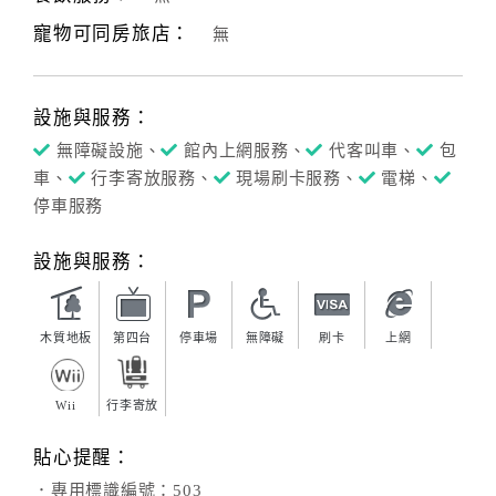
寵物可同房旅店：
無
客
服
聯
設施與服務：
絡
單
無障礙設施、
館內上網服務、
代客叫車、
包
車、
行李寄放服務、
現場刷卡服務、
電梯、
停車服務
Line
線
設施與服務：
上
客
服
木質地板
第四台
停車場
無障礙
刷卡
上網
Wii
行李寄放
紅
利
貼心提醒：
查
．專用標識編號：503
詢