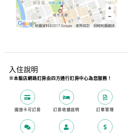
旅
伴
計
劃
商
品
宣
傳
入住說明
※本飯店網路訂房由四方通行訂房中心為您服務！
國旅卡可訂房
訂房收據說明
訂單管理