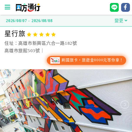
2026/08/07 - 2026/08/08
變更
四
星行旅
方
通
住址：高雄市新興區六合一路182號
行
高雄市旅館503號｜
訂
刷國旅卡，旅遊金8000元等你拿！
房
台
灣
訂
房
直