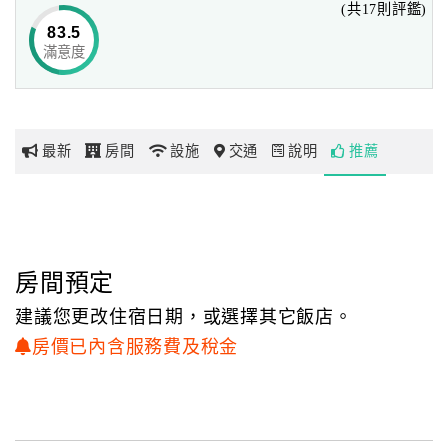
(共17則評鑑)
將陸續在此揮灑創意
83.5
滿意度
網
尚未塗鴉的素人房用超優惠的價格試賣
紅
給愛旅遊風格獨具的您
帶
你
最新
房間
設施
交通
說明
推薦
玩
玩
樂
地
房間預定
圖
建議您更改住宿日期，或選擇其它飯店。
顧
房價已內含服務費及稅金
客
服
務