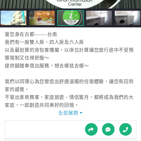
接
跟
飯
店
訂
當您身在古都-------台南
房
我們有一般雙人房、四人房及六人房
HOT
以及最划算的背包客樓層，以床位計算讓您旅行途中不受預
算限制又住得舒服～
提供腳踏車借出服務，想去哪就去哪～
特
色
我們以同理心為您營造出舒適溫暖的住宿體驗，讓您有回到
民
家的感覺，
宿
不管出差商務客，家庭旅遊、情侶蜜月，都將成為我們的大
家庭，一起創造共同美好的回憶，
將回憶轉換動力讓您下次的旅行再次光臨郡象商旅。
全部展開
全
球
租
車