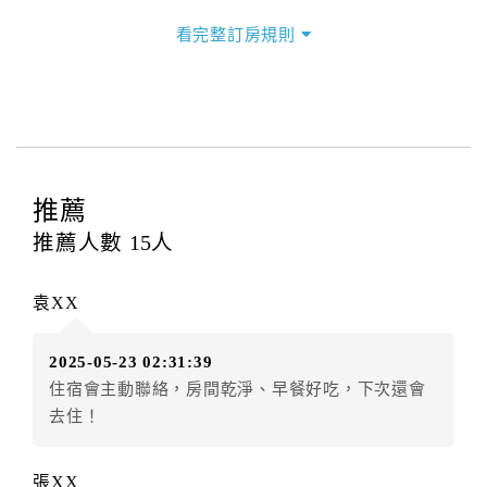
三、退房手續(Check out)
看完整訂房規則
本飯店退房時間(Check-out)為 （
11：00前
），訂房者
與飯店之其他交易﹝如續住、加床、餐費、小費、電話
費...等﹞所發生之費用，必須與飯店現場結清。
四、訂單異動
訂房者應於
入住前4日
（不含入住當日）提出申辦，如未
提出申辦不得異動訂單。
推薦
每筆訂單異動限定
乙
次，限原訂飯店，異動完成後不得
推薦人數
15
人
辦理取消退款。
訂單異動後，訂單費用總計大於原訂單費用總計時，訂
袁XX
房者應補足差額。（限原訂飯店）
訂單異動後，訂單費用總計小於原訂單費用總計時，訂
2025-05-23 02:31:39
房者不得要求退其差額。（限原訂飯店）
住宿會主動聯絡，房間乾淨、早餐好吃，下次還會
五、保留住宿權益(保留住房)
去住！
．訂房者因故辦理訂單異動，本飯店可接受
保留住宿金
額3個月
限原訂飯店），異動完成後不得辦理取消退款。
張XX