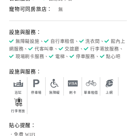
寵物可同房旅店：
無
客
服
聯
設施與服務：
絡
單
無障礙設施、
自行車租借、
洗衣間、
館內上
網服務、
代客叫車、
交誼廳、
行李寄放服務、
現場刷卡服務、
電梯、
停車服務、
點心吧
Line
線
設施與服務：
上
客
服
浴缸
停車場
無障礙
刷卡
單車租借
上網
行李寄放
紅
利
貼心提醒：
查
．免費 WIFI
詢