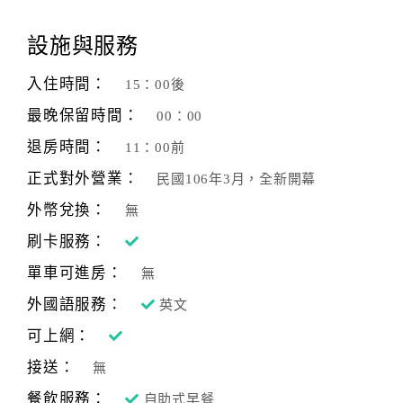
顧
設施與服務
客
滿
入住時間：
15：00後
意
最晚保留時間：
00：00
度
退房時間：
11：00前
正式對外營業：
民國106年3月，全新開幕
訂
單
外幣兌換：
無
管
刷卡服務：
理
單車可進房：
無
外國語服務：
英文
會
員
可上網：
帳
接送：
無
戶
餐飲服務：
自助式早餐