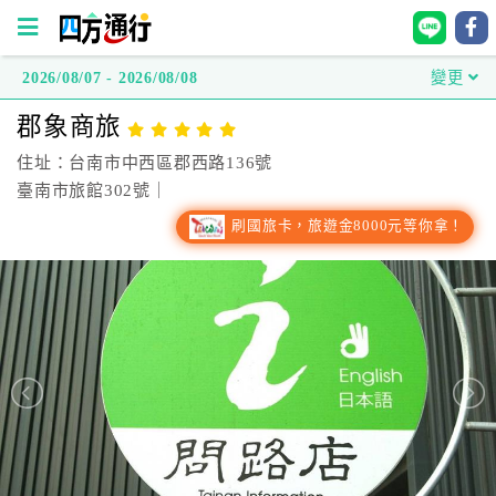
2026/08/07 - 2026/08/08
變更
四
郡象商旅
方
通
住址：台南市中西區郡西路136號
行
臺南市旅館302號｜
訂
刷國旅卡，旅遊金8000元等你拿！
房
台
灣
訂
房
直