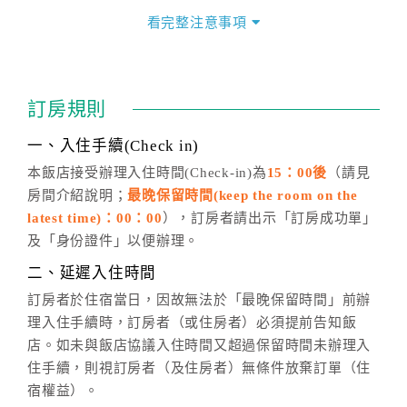
價」之當日價格為標準。
看完整注意事項
四、訂單異動
訂房成功後，訂房者如需異動內容，須於住房前在四方
通行「客服聯絡單」提出申辦，四方通行
恕不接受以電
訂房規則
話方式異動
訂單。
※非客服時間之申辦異動，皆為次日計算及辦理。
一、入住手續(Check in)
五、客服時間
本飯店接受辦理入住時間(Check-in)為
15：00後
（請見
房間介紹說明；
最晚保留時間(keep the room on the
週一至週日，上午9:00～晚上6:00
latest time)：00：00
），訂房者請出示「訂房成功單」
六、聯絡方式
及「身份證件」以便辦理。
週一至週日：
客服聯絡單
、
LINE@
、電話：
二、延遲入住時間
(07)9682715 。
訂房者於住宿當日，因故無法於「最晚保留時間」前辦
理入住手續時，訂房者（或住房者）必須提前告知飯
店。如未與飯店協議入住時間又超過保留時間未辦理入
住手續，則視訂房者（及住房者）無條件放棄訂單（住
宿權益）。