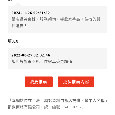
（提出申辦日為保留起算日）
．訂房者使用「保留住宿金額」時，請注意！為避免飯
2024-11-26 02:31:52
店客滿，敬請及早計畫，如逾時未提出申辦，視同無條
飯店品質良好，服務親切，餐飲水準高，住宿的最
件放棄訂單（住宿權益）。 （限原訂飯店使用）
佳選擇！
．每筆訂單異動限定乙次，限原訂飯店，異動完成後不
得辦理取消退款。
．訂單異動後，訂單費用總計大於原訂單費用總計時，
張XX
訂房者應補足差額。 限原訂飯店
．訂單異動後，訂單費用總計小於原訂單費用總計時，
2022-08-27 02:32:46
訂房者不得要求退其差額。限原訂飯店
飯店設施很不錯，住宿享受更超值！
六、取消訂單
訂房者因故取消訂單辦理退款，依下列標準申辦：
我要推薦
更多推薦內容
◎住房日7天前辦理者，訂單費用扣除總計0%為手續費
◎住房日4天前辦理者，訂單費用扣除總計25%為手續費
◎住房日1天前辦理者，訂單費用扣除總計45%為手續費
「本網站位在台灣，網站資料由飯店提供，營業人名稱 :
◎住房日當日辦理者，訂單費用扣除總計100%為手續費
郡象商旅有限公司，統一編號 : 54560232」
◎住房日當日不得辦理。
◎住房日當日未辦理入住手續者，視同住房，已付訂單