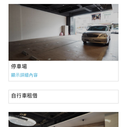
合
作
提
案
飯
店
合
停車場
作
顯示詳細內容
廠
商
自行車租借
合
作