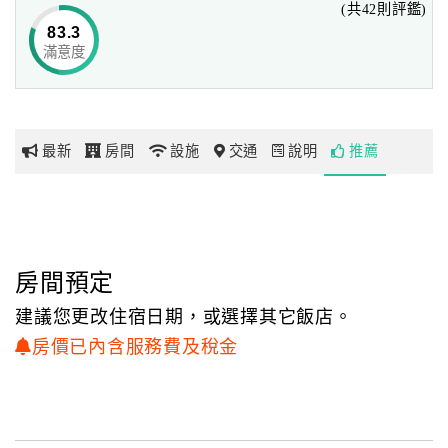
(共42則評鑑)
83.3
滿意度
網
紅
帶
你
最新
房間
設施
交通
說明
推薦
玩
玩
樂
地
房間預定
圖
建議您更改住宿日期，或選擇其它飯店。
顧
房價已內含服務費及稅金
客
服
務