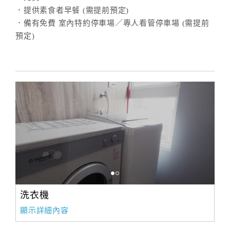
．提供素食者早餐 (需提前預定)
．備有免費 室內特約停車場／專人看管停車場 (需提前
訂
預定)
房
Q&A
國
旅
卡
訂
房
請
款
洗衣機
收
顯示詳細內容
據