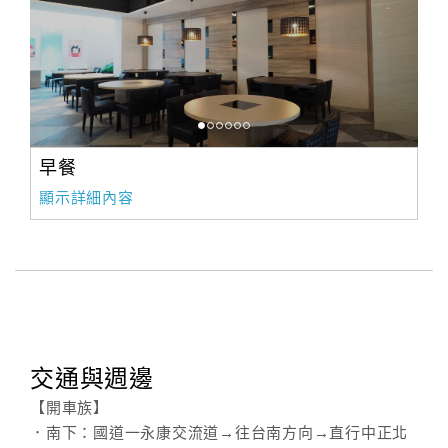
旅
伴
計
劃
商
早餐
品
宣
顯示詳細內容
傳
交通與週邊
【開車族】
．南下：國道一永康交流道→往台南方向→直行中正北