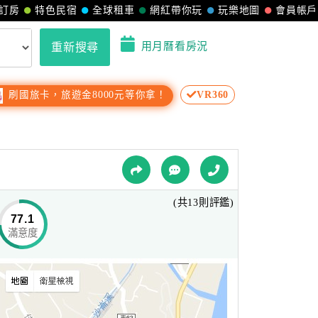
訂房
特色民宿
全球租車
網紅帶你玩
玩樂地圖
會員帳戶
用月曆看房況
重新搜尋
刷國旅卡，旅遊金8000元等你拿！
VR360
(共13則評鑑)
77.1
滿意度