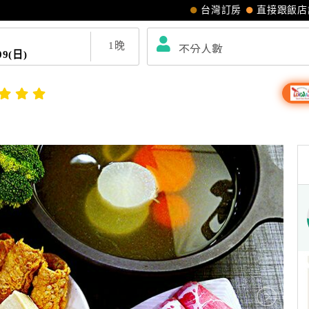
台灣訂房
直接跟飯店
1
晚
09(日)