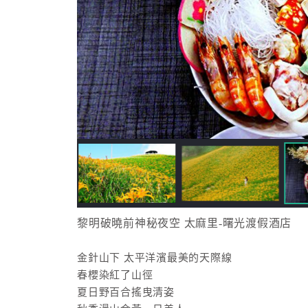
黎明破曉前神秘夜空 太麻里-曙光渡假酒店
金針山下 太平洋濱最美的天際線
春櫻染紅了山徑
夏日野百合搖曳清姿