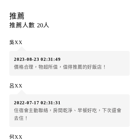
訂房者應於
入住前2日
（不含入住當日）提出申辦，如未
提出申辦不得異動訂單。
推薦
每筆訂單異動限定
乙
次，限原訂飯店，異動完成後不得
推薦人數
20
人
辦理取消退款。
訂單異動後，訂單費用總計大於原訂單費用總計時，訂
吳XX
房者應補足差額。（限原訂飯店）
訂單異動後，訂單費用總計小於原訂單費用總計時，訂
2023-08-23 02:31:49
房者不得要求退其差額。（限原訂飯店）
價格合理，物超所值，值得推薦的好飯店！
五、保留住宿權益(保留住房)
．訂房者因故辦理訂單異動，本飯店可接受
保留住宿金
呂XX
額3個月
限原訂飯店），異動完成後不得辦理取消退款。
（提出申辦日為保留起算日）
2022-07-17 02:31:31
．訂房者使用「保留住宿金額」時，請注意！為避免飯
住宿會主動聯絡，房間乾淨、早餐好吃，下次還會
店客滿，敬請及早計畫，如逾時未提出申辦，視同無條
去住！
件放棄訂單（住宿權益）。 （限原訂飯店使用）
．每筆訂單異動限定乙次，限原訂飯店，異動完成後不
得辦理取消退款。
何XX