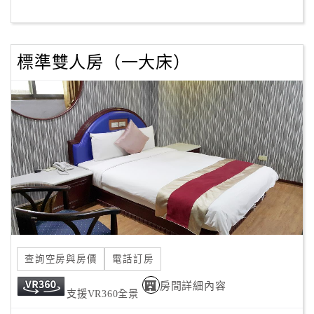
客
服
標準雙人房（一大床）
聯
絡
單
Line
線
上
客
服
查詢空房與房價
電話訂房
紅
利
房間詳細內容
支援VR360全景
查
詢