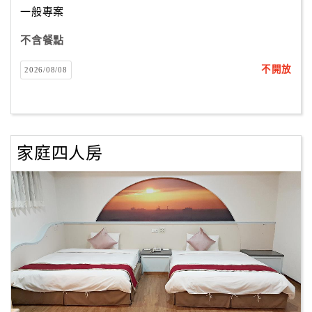
一般專案
不含餐點
訂
房
不開放
2026/08/08
Q&A
國
旅
家庭四人房
卡
訂
房
請
款
收
據