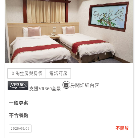
顧
客
滿
意
度
訂
單
查詢空房與房價
電話訂房
管
理
房間詳細內容
支援VR360全景
一般專案
會
員
不含餐點
帳
戶
不開放
2026/08/08