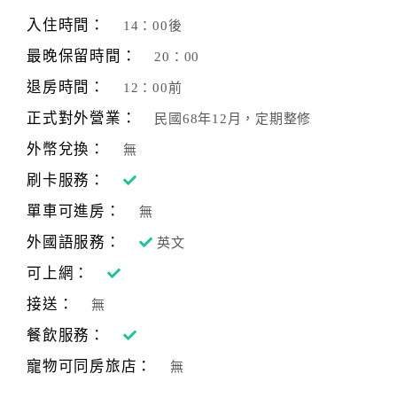
旅
伴
入住時間：
14：00後
計
最晚保留時間：
20：00
劃
退房時間：
12：00前
正式對外營業：
民國68年12月，定期整修
商
品
外幣兌換：
無
宣
刷卡服務：
傳
單車可進房：
無
外國語服務：
英文
可上網：
接送：
無
餐飲服務：
寵物可同房旅店：
無