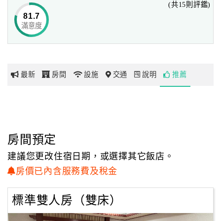
(共15則評鑑)
81.7
滿意度
網
紅
帶
你
最新
房間
設施
交通
說明
推薦
玩
玩
樂
地
房間預定
圖
建議您更改住宿日期，或選擇其它飯店。
顧
房價已內含服務費及稅金
客
服
標準雙人房（雙床）
務