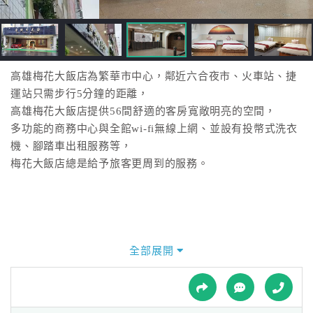
接
跟
飯
店
訂
高雄梅花大飯店為繁華市中心，鄰近六合夜市、火車站、捷
房
運站只需步行5分鐘的距離，
HOT
高雄梅花大飯店提供56間舒適的客房寬敞明亮的空間，
多功能的商務中心與全館wi-fi無線上網、並設有投幣式洗衣
機、腳踏車出租服務等，
特
梅花大飯店總是給予旅客更周到的服務。
色
民
宿
全部展開
全
球
租
車