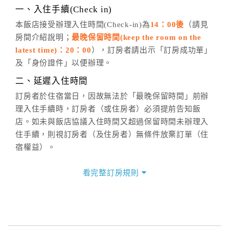
※非客服時間之申辦異動，皆為次日計算及辦理。
一、入住手續(Check in)
五、客服時間
本飯店接受辦理入住時間(Check-in)為
14：00後
（請見
房間介紹說明；
最晚保留時間(keep the room on the
週一至週日，上午9:00～晚上6:00
latest time)：20：00
），訂房者請出示「訂房成功單」
六、聯絡方式
及「身份證件」以便辦理。
週一至週日：
客服聯絡單
、
LINE@
、電話：
二、延遲入住時間
(07)9682715 。
訂房者於住宿當日，因故無法於「最晚保留時間」前辦
理入住手續時，訂房者（或住房者）必須提前告知飯
店。如未與飯店協議入住時間又超過保留時間未辦理入
住手續，則視訂房者（及住房者）無條件放棄訂單（住
宿權益）。
三、退房手續(Check out)
看完整訂房規則
本飯店退房時間(Check-out)為 （
12：00前
），訂房者
與飯店之其他交易﹝如續住、加床、餐費、小費、電話
費...等﹞所發生之費用，必須與飯店現場結清。
四、訂單異動