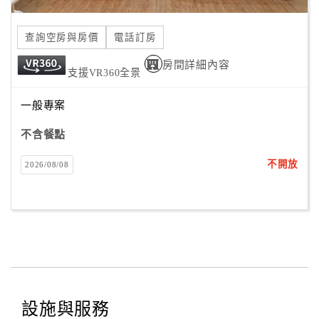
合
作
查詢空房與房價
電話訂房
提
房間詳細內容
案
支援VR360全景
一般專案
飯
店
不含餐點
合
不開放
2026/08/08
作
廠
商
合
作
設施與服務