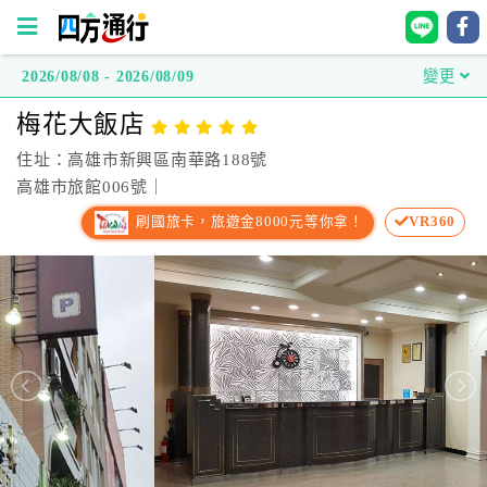
2026/08/08 - 2026/08/09
變更
四
梅花大飯店
方
通
住址：高雄市新興區南華路188號
行
高雄市旅館006號｜
訂
刷國旅卡，旅遊金8000元等你拿！
VR360
房
台
灣
訂
房
直