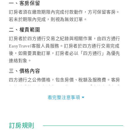
一、客房保留
訂房者須在繳款期限內完成付款動作，方可保留客房。
若未於期限內完成，則視為無效訂單。
二、權責範圍
訂房者於四方通行交易之紀錄與相關作業，由四方通行
EasyTravel客服人員服務。訂房者於四方通行交易完成
後，如需要異動訂單，訂房者必以「四方通行」為優先
連絡對象。
三、價格內容
四方通行之公佈價格，包含房價、稅額及服務費。客房
價格隨季節及人文活動而異動，以選項「查詢空房與房
價」之當日價格為標準。
看完整注意事項
四、訂單異動
訂房成功後，訂房者如需異動內容，須於住房前在四方
通行「客服聯絡單」提出申辦，四方通行
恕不接受以電
訂房規則
話方式異動
訂單。