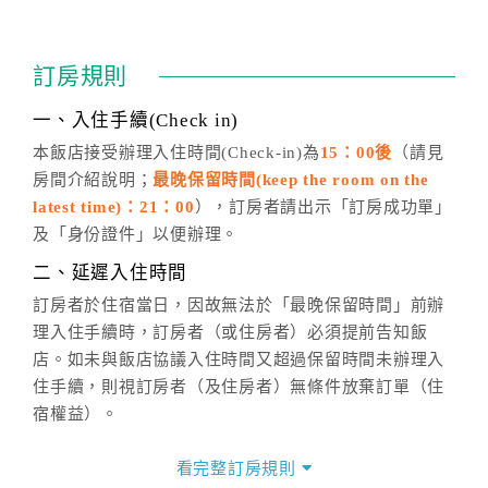
四、訂單異動
訂房成功後，訂房者如需異動內容，須於住房前在四方
通行「客服聯絡單」提出申辦，四方通行
恕不接受以電
訂房規則
話方式異動
訂單。
※非客服時間之申辦異動，皆為次日計算及辦理。
一、入住手續(Check in)
五、客服時間
本飯店接受辦理入住時間(Check-in)為
15：00後
（請見
房間介紹說明；
最晚保留時間(keep the room on the
週一至週日，上午9:00～晚上6:00
latest time)：21：00
），訂房者請出示「訂房成功單」
六、聯絡方式
及「身份證件」以便辦理。
週一至週日：
客服聯絡單
、
LINE@
、電話：
二、延遲入住時間
(07)9682715 。
訂房者於住宿當日，因故無法於「最晚保留時間」前辦
理入住手續時，訂房者（或住房者）必須提前告知飯
店。如未與飯店協議入住時間又超過保留時間未辦理入
住手續，則視訂房者（及住房者）無條件放棄訂單（住
宿權益）。
三、退房手續(Check out)
看完整訂房規則
本飯店退房時間(Check-out)為 （
11：00前
），訂房者