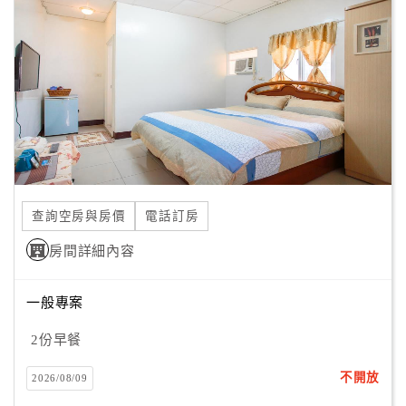
房客享有安全寧靜慢活氛圍，舉辦各式手作體驗課程。
顧
歡迎參與在地鄉居小旅行，讓親子一同去體驗那懷舊的快樂
客
童年時光！
滿
意
在川雅居園區內，可觀寶珠山曰出夕照，聽起床號升旗樂，
度
親子童玩種菜同樂
在心平臺內柴燒石板烤肉，體驗原民風
在水源保護區生態荷花池，觀察自然生態的悸動
訂
單
在無光害的夜空下，漫步在天空下的大院落，與繁星有約
查詢空房與房價
電話訂房
管
理
房間詳細內容
川雅居週圍景點豐富，漫步舊鐵道古水圳，美人穴秘境，爬
旗尾山看彌猴，鐵馬遊蕉城，採果樂
一般專案
會
我們親手一一打造園區設備，歡迎您來老木生態廚房烹煮
員
2份早餐
樂，手作體驗課程，在地小旅行，找到內心世界最快樂的自
帳
己
戶
不開放
2026/08/09