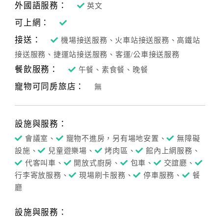
外國語服務：
英文
可上網：
訂
接送：
機場接送服務、火車站接送服務、高鐵站
房
接送服務、捷運站接送服務、客運/公車接送服務
Q&A
餐飲服務：
午餐、素食餐、晚餐
寵物可同房旅店：
無
國
旅
卡
設施與服務：
訂
房
會議室、
寵物不進房，另有場地安置、
無障礙
設施、
兒童遊樂場、
烤肉區、
館內上網服務、
代客叫車、
開放式廚房、
包車、
交誼廳、
請
行李寄放服務、
現場刷卡服務、
停車服務、
餐
款
廳
收
據
設施與服務：