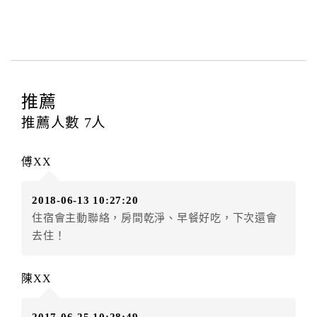
與飯店之其他交易﹝如續住、加床、餐費、小費、電話
費...等﹞所發生之費用，必須與飯店現場結清。
四、訂單異動
訂房者應於
入住前8日
（不含入住當日）提出申辦，如未
提出申辦不得異動訂單。
推薦
每筆訂單異動限定
乙
次，限原訂飯店，異動完成後不得
推薦人數
7
人
辦理取消退款。
訂單異動後，訂單費用總計大於原訂單費用總計時，訂
傅XX
房者應補足差額。（限原訂飯店）
訂單異動後，訂單費用總計小於原訂單費用總計時，訂
2018-06-13 10:27:20
房者不得要求退其差額。（限原訂飯店）
住宿會主動聯絡，房間乾淨、早餐好吃，下次還會
五、保留住宿權益(保留住房)
去住！
．訂房者因故辦理訂單異動，本飯店可接受
保留住宿金
額3個月
限原訂飯店），異動完成後不得辦理取消退款。
陳XX
（提出申辦日為保留起算日）
．訂房者使用「保留住宿金額」時，請注意！為避免飯