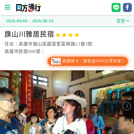
2026/08/09 - 2026/08/10
變更
四
旗山川雅居民宿
方
通
住址：高雄市旗山區圓富里富興路23巷3號
行
高雄市民宿080號｜
訂
刷國旅卡，旅遊金8000元等你拿！
房
台
灣
訂
房
直