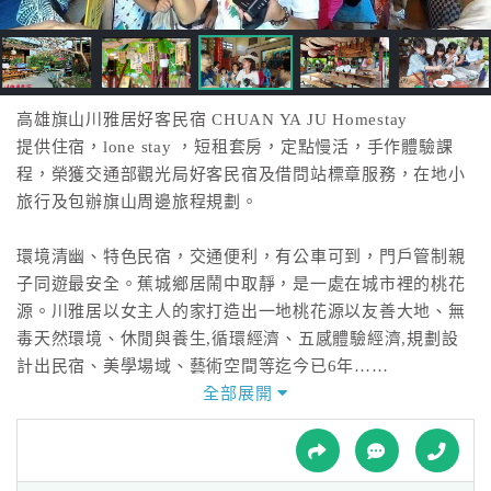
接
跟
飯
店
訂
高雄旗山川雅居好客民宿 CHUAN YA JU Homestay
房
提供住宿，lone stay ，短租套房，定點慢活，手作體驗課
HOT
程，榮獲交通部觀光局好客民宿及借問站標章服務，在地小
旅行及包辦旗山周邊旅程規劃。
特
環境清幽、特色民宿，交通便利，有公車可到，門戶管制親
色
子同遊最安全。蕉城鄉居鬧中取靜，是一處在城市裡的桃花
民
源。川雅居以女主人的家打造出一地桃花源以友善大地、無
宿
毒天然環境、休閒與養生,循環經濟、五感體驗經濟,規劃設
計出民宿、美學場域、藝術空間等迄今已6年……
全部展開
全
川雅居女主人孫湘珍非常感恩父母親的養育之恩，也把長輩
球
們當成自己的長輩照顧，非常歡迎樂齡長輩來川雅居long
租
車
stay, 可以包月、包住、包吃、醫療接送服務，給長輩們最好