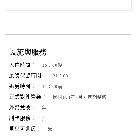
客
服
聯
絡
單
設施與服務
Line
入住時間：
15：00後
線
最晚保留時間：
21：00
上
客
退房時間：
11：00前
服
正式對外營業：
民國104年7月，定期整修
外幣兌換：
無
紅
刷卡服務：
無
利
查
單車可進房：
無
詢