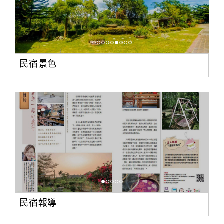
旅
伴
計
劃
民宿景色
商
品
宣
傳
民宿報導