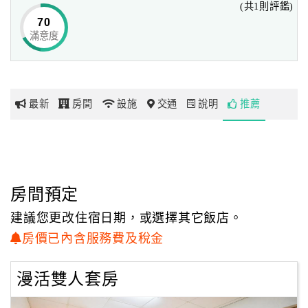
(共1則評鑑)
的一個居住環境……
70
滿意度
網
高雄旗山川雅居園區內有敞開的空間及戶外景觀花園、手作
紅
藝術空間、生態荷花池、稀有珍貴清淨地在夜間盛開的夜
帶
蓮、天然香草園、鄉村風涼亭、大自然風餐廳、私人停車
你
場，川雅居環境清優位於高雄旗山區、四周景點多、(東向美
最新
房間
設施
交通
說明
推薦
玩
濃車程15分鐘)，空氣超級新鮮，北向距離杉林永齡有機農場
(車程10分鐘)及杉林大愛園區(車程10分鐘)，附近景點有美
濃客家文物館(車程20分鐘)、美濃中正湖(車程20分鐘).旗山
玩
老街、武德殿、東南亞最大的旗山孔廟(車程10分鐘).高雄佛
樂
光山(車程30分鐘).高雄義大世界(車程30分鐘).六龜區溫泉
地
房間預定
湯.茂林國家風景區.甲仙區吃芋頭冰.內門區看宋江陣、每年
圖
的杉林花海饗宴及旗山、美濃農村體驗遊都是優質的旅遊
建議您更改住宿日期，或選擇其它飯店。
點，川雅居用心經營友善大地，空氣清新、房間舒適乾淨，
顧
房價已內含服務費及稅金
花草茶、無菜單料理、卡拉ok歡唱、手作療癒課程，歡迎來
客
川雅居渡假，一起當家人……
服
漫活雙人套房
務
川雅居是推廣環保愛護地球的綠色民宿，園區內門戶管制使