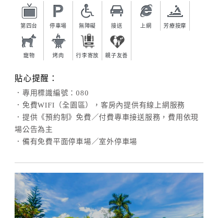
合
作
第四台
停車場
無障礙
接送
上網
芳療按摩
提
案
寵物
烤肉
行李寄放
親子友善
貼心提醒：
飯
店
．專用標識編號：080
合
．免費WIFI（全園區），客房內提供有線上網服務
作
．提供《預約制》免費／付費專車接送服務，費用依現
場公告為主
．備有免費平面停車場／室外停車場
廠
商
合
作