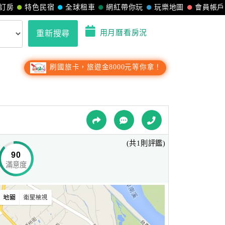
訂房
特色民宿
全球租車
網紅帶你玩
玩樂地圖
會員帳戶
用月曆看房況
重新搜尋
刷國旅卡，旅遊金8000元等你拿！
(共1則評鑑)
90
滿意度