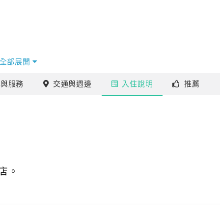
全部展開
施
與服務
交通
與週邊
入住
說明
推薦
店。