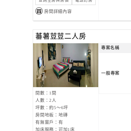
查詢空房與房價
電話訂房
房間詳細內容
蕃薯荳荳二人房
專案名稱
一般專案
間數：1間
人數：2人
坪數：約5～6坪
房間地板：地磚
有無窗戶：有
加床服務：可加1床