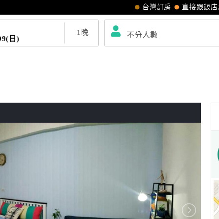
台灣訂房
直接跟飯店
1
晚
09(日)