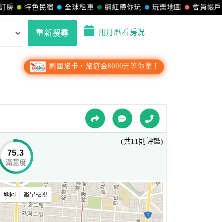
訂房
特色民宿
全球租車
網紅帶你玩
玩樂地圖
會員帳戶
用月曆看房況
重新搜尋
刷國旅卡，旅遊金8000元等你拿！
(共11則評鑑)
75.3
滿意度