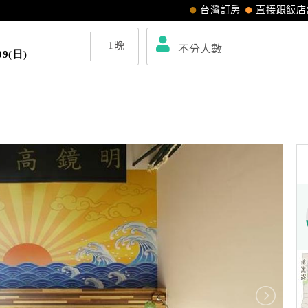
台灣訂房
直接跟飯店
1
晚
09(日)