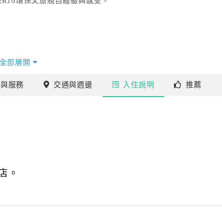
R10環保文旅親自體驗與感受。
全部展開
施
與服務
交通
與週邊
入住
說明
推薦
店。