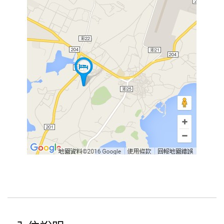
合
作
提
案
飯
店
合
作
廠
商
合
作