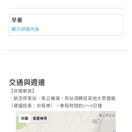
訂
早餐
房
顯示詳細內容
Q&A
國
旅
卡
訂
交通與週邊
房
【非開車族】
．航空停靠站：馬公機場，到站須轉搭其他大眾運輸
請
（建議搭乘：計程車），車程時間約5～6分鐘
款
收
據