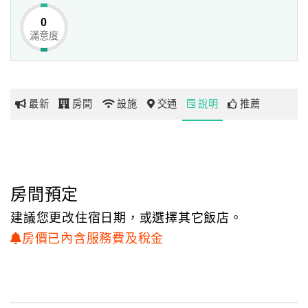
0
滿意度
網
紅
帶
你
最新
房間
設施
交通
說明
推薦
玩
玩
樂
地
房間預定
圖
建議您更改住宿日期，或選擇其它飯店。
顧
房價已內含服務費及稅金
客
服
務