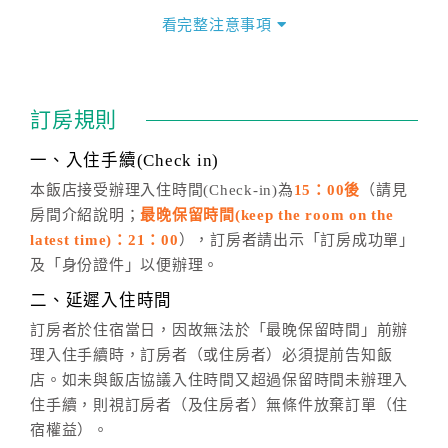
價」之當日價格為標準。
看完整注意事項
四、訂單異動
訂房成功後，訂房者如需異動內容，須於住房前在四方
通行「客服聯絡單」提出申辦，四方通行
恕不接受以電
訂房規則
話方式異動
訂單。
※非客服時間之申辦異動，皆為次日計算及辦理。
一、入住手續(Check in)
五、客服時間
本飯店接受辦理入住時間(Check-in)為
15：00後
（請見
房間介紹說明；
最晚保留時間(keep the room on the
週一至週日，上午9:00～晚上6:00
latest time)：21：00
），訂房者請出示「訂房成功單」
六、聯絡方式
及「身份證件」以便辦理。
週一至週日：
客服聯絡單
、
LINE@
、電話：
二、延遲入住時間
(07)9682715 。
訂房者於住宿當日，因故無法於「最晚保留時間」前辦
理入住手續時，訂房者（或住房者）必須提前告知飯
店。如未與飯店協議入住時間又超過保留時間未辦理入
住手續，則視訂房者（及住房者）無條件放棄訂單（住
宿權益）。