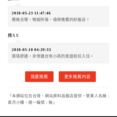
（提出申辦日為保留起算日）
．訂房者使用「保留住宿金額」時，請注意！為避免飯
2018-05-23 11:47:46
店客滿，敬請及早計畫，如逾時未提出申辦，視同無條
價格合理，物超所值，值得推薦的好飯店！
件放棄訂單（住宿權益）。 （限原訂飯店使用）
．每筆訂單異動限定乙次，限原訂飯店，異動完成後不
得辦理取消退款。
魏XX
．訂單異動後，訂單費用總計大於原訂單費用總計時，
訂房者應補足差額。 限原訂飯店
2018-05-10 04:29:33
．訂單異動後，訂單費用總計小於原訂單費用總計時，
環境舒適，非常適合有小孩的家庭前往入住。
訂房者不得要求退其差額。限原訂飯店
六、取消訂單
我要推薦
更多推薦內容
訂房者因故取消訂單辦理退款，依下列標準申辦：
◎住房日14天前辦理者，訂單費用扣除總計0%為手續費
◎住房日7天前辦理者，訂單費用扣除總計25%為手續費
「本網站位在台灣，網站資料由飯店提供，營業人名稱 :
◎住房日4天前辦理者，訂單費用扣除總計40%為手續費
星月小樓，統一編號 : 無」
◎住房日1天前辦理者，訂單費用扣除總計60%為手續費
◎住房日當日辦理者，訂單費用扣除總計100%為手續費
◎住房日當日不得辦理。