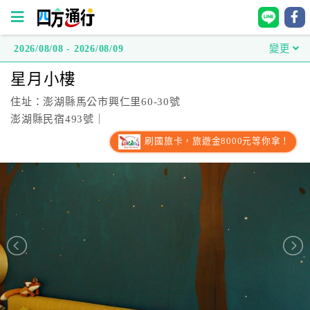
2026/08/08 - 2026/08/09
變更
四
星月小樓
方
通
住址：澎湖縣馬公市興仁里60-30號
行
澎湖縣民宿493號｜
訂
刷國旅卡，旅遊金8000元等你拿！
房
台
灣
訂
房
直