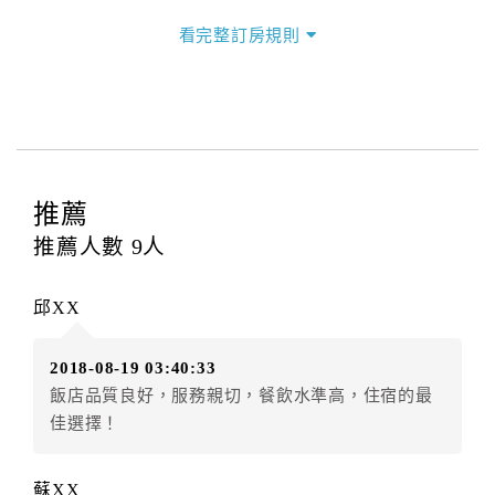
三、退房手續(Check out)
看完整訂房規則
本飯店退房時間(Check-out)為 （
11：00前
），訂房者
與飯店之其他交易﹝如續住、加床、餐費、小費、電話
費...等﹞所發生之費用，必須與飯店現場結清。
四、訂單異動
訂房者應於
入住前8日
（不含入住當日）提出申辦，如未
提出申辦不得異動訂單。
推薦
每筆訂單異動限定
乙
次，限原訂飯店，異動完成後不得
推薦人數
9
人
辦理取消退款。
訂單異動後，訂單費用總計大於原訂單費用總計時，訂
邱XX
房者應補足差額。（限原訂飯店）
訂單異動後，訂單費用總計小於原訂單費用總計時，訂
2018-08-19 03:40:33
房者不得要求退其差額。（限原訂飯店）
飯店品質良好，服務親切，餐飲水準高，住宿的最
五、保留住宿權益(保留住房)
佳選擇！
．訂房者因故辦理訂單異動，本飯店可接受
保留住宿金
額6個月
限原訂飯店），異動完成後不得辦理取消退款。
蘇XX