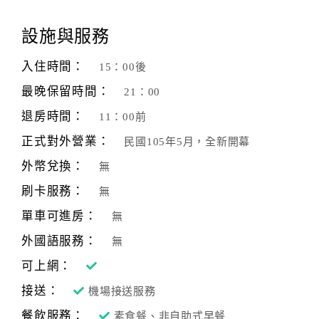
顧
設施與服務
客
滿
入住時間：
15：00後
意
最晚保留時間：
21：00
度
退房時間：
11：00前
正式對外營業：
民國105年5月，全新開幕
訂
單
外幣兌換：
無
管
刷卡服務：
無
理
單車可進房：
無
外國語服務：
無
會
員
可上網：
帳
接送：
機場接送服務
戶
餐飲服務：
素食餐、非自助式早餐