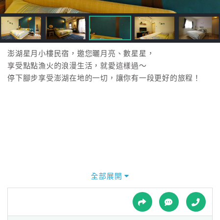
接
跟
飯
店
訂
澎湖星月小樓民宿，邀您曬月亮、數星星，
房
享受點點漁火的浪漫生活，就愛這樣過～
HOT
停下腳步享受澎湖在地的一切，讓你有一段更好的旅程！
特
色
民
宿
全部展開
全
球
租
車