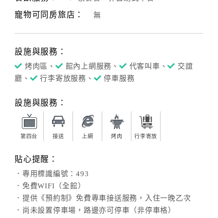
寵物可同房旅店：
無
客
服
聯
設施與服務：
絡
單
烤肉區、
館內上網服務、
代客叫車、
交誼
廳、
行李寄放服務、
停車服務
Line
設施與服務：
線
上
客
第四台
接送
上網
烤肉
行李寄放
服
貼心提醒：
．專用標識編號：493
紅
．免費WIFI（全館）
利
．提供《預約制》免費專車接送服務，入住一晚乙次
查
．尚未設置停車場，路邊亦可停車（非停車格）
詢