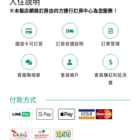
入住說明
旅
伴
※本飯店網路訂房由四方通行訂房中心為您服務！
計
劃
國旅卡可訂房
訂房收據說明
訂單管理
商
品
宣
傳
客服聯絡單
會員帳戶
會員賺紅利抵消
費
付款方式