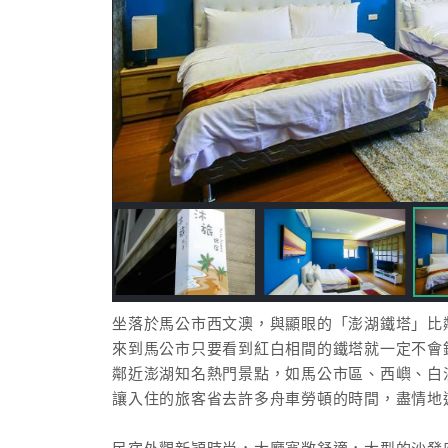
坐落於馬公市西文澳，與顯眼的「澎湖鐵塔」比
來到馬公市只要看到紅白相間的鐵塔就一定不會
鄰近澎湖知名熱門景點，如馬公市區、西嶼、白
讓入住的旅客省去許多舟車勞頓的時間，盡情地