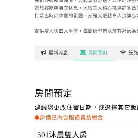
民宿外觀新穎時尚，大廳寬敞舒適，大型的沙發
讓旅客能夠自在休息，民宿主人精心挑選許多藝
打造出時尚休閒的氛圍，光是大廳就令人流連忘
提供雙人與四人房型，每間房型皆以旅客舒適為
溫馨舒適的擺設讓人放鬆，木質地板透露出溫暖
淡色系牆面與柔軟的床鋪使人疲憊一掃而空，
最新
消息
房間
預訂
設
房間內觀景窗向外望去即為晴空萬里的美景，
在海景房內更可欣賞一望無垠的碧海藍天，
我們提供著優質住宿環境與貼心熱情的服務，
希望來到澎湖旅行的旅人都能夠開心享受悠閒假
房間預定
建議您更改住宿日期，或選擇其它飯
房價已內含服務費及稅金
301沐晨雙人房