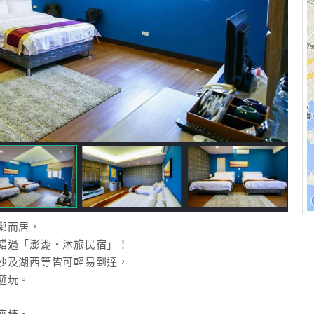
鄰而居，
錯過「澎湖‧沐旅民宿」！
沙及湖西等皆可輕易到達，
遊玩。