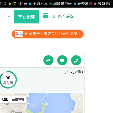
訂房
特色民宿
全球租車
網紅帶你玩
玩樂地圖
會員帳戶
用月曆看房況
重新搜尋
刷國旅卡，旅遊金8000元等你拿！
(共2則評鑑)
90
滿意度