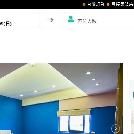
台灣訂房
直接跟飯店
1
晚
09(日)