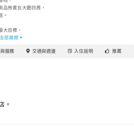
座椅，
術品佈置在大廳四周，
返。
最大目標，
的氣息，
全部展開
施
與服務
交通
與週邊
入住
說明
推薦
期！
店。