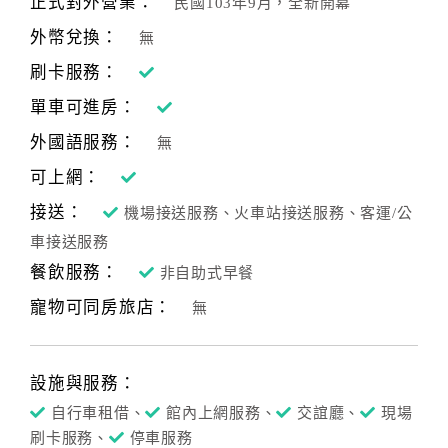
正式對外營業：
民國103年9月，全新開幕
合
外幣兌換：
無
作
提
刷卡服務：
案
單車可進房：
外國語服務：
無
飯
可上網：
店
接送：
合
機場接送服務、火車站接送服務、客運/公
作
車接送服務
餐飲服務：
非自助式早餐
寵物可同房旅店：
廠
無
商
合
作
設施與服務：
自行車租借、
館內上網服務、
交誼廳、
現場
刷卡服務、
停車服務