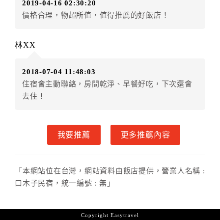
2019-04-16 02:30:20
店客滿，敬請及早計畫，如逾時未提出申辦，視同無條
價格合理，物超所值，值得推薦的好飯店！
件放棄訂單（住宿權益）。 （限原訂飯店使用）
．每筆訂單異動限定乙次，限原訂飯店，異動完成後不
得辦理取消退款。
林XX
．訂單異動後，訂單費用總計大於原訂單費用總計時，
訂房者應補足差額。 限原訂飯店
2018-07-04 11:48:03
．訂單異動後，訂單費用總計小於原訂單費用總計時，
住宿會主動聯絡，房間乾淨、早餐好吃，下次還會
訂房者不得要求退其差額。限原訂飯店
去住！
六、取消訂單
訂房者因故取消訂單辦理退款，依下列標準申辦：
我要推薦
更多推薦內容
◎住房日30天前辦理者，訂單費用扣除總計0%為手續費
◎住房日14天前辦理者，訂單費用扣除總計50%為手續
費
「本網站位在台灣，網站資料由飯店提供，營業人名稱 :
◎住房日7天前辦理者，訂單費用扣除總計65%為手續費
口木子民宿，統一編號 : 無」
◎住房日1天前辦理者，訂單費用扣除總計100%為手續
費
◎住房日當日辦理者，訂單費用扣除總計100%為手續費
Copyright
Easytravel