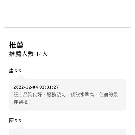
本飯店退房時間(Check-out)為 （
11：00前
），訂房者
與飯店之其他交易﹝如續住、加床、餐費、小費、電話
費...等﹞所發生之費用，必須與飯店現場結清。
四、訂單異動
訂房者應於
入住前15日
（不含入住當日）提出申辦，如
未提出申辦不得異動訂單。
推薦
每筆訂單異動限定
乙
次，限原訂飯店，異動完成後不得
推薦人數
14
人
辦理取消退款。
訂單異動後，訂單費用總計大於原訂單費用總計時，訂
唐XX
房者應補足差額。（限原訂飯店）
訂單異動後，訂單費用總計小於原訂單費用總計時，訂
2022-12-04 02:31:27
房者不得要求退其差額。（限原訂飯店）
飯店品質良好，服務親切，餐飲水準高，住宿的最
五、保留住宿權益(保留住房)
佳選擇！
．訂房者因故辦理訂單異動，本飯店可接受
保留住宿金
額6個月
限原訂飯店），異動完成後不得辦理取消退款。
陳XX
（提出申辦日為保留起算日）
．訂房者使用「保留住宿金額」時，請注意！為避免飯