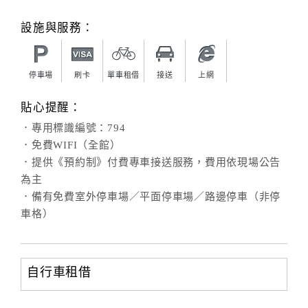
旅
伴
設施與服務：
計
劃
停車場
刷卡
單車租借
接送
上網
商
貼心提醒：
品
．專用標識編號：794
宣
．免費WIFI（全館）
傳
．提供《預約制》付費專車接送服務，費用依現場公告
為主
．備有免費室外停車場／平面停車場／路邊停車（非停
車格）
自行車租借