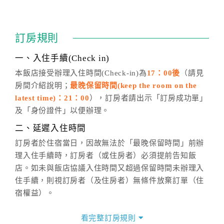
四、訂單異動
訂房成功後，訂房者如需異動內容，須於住房前在四方
通行「客服聯絡單」提出申辦，四方通行
恕不接受以電
訂房規則
話方式異動
訂單。
※非客服時間之申辦異動，皆為次日計算及辦理。
一、入住手續(Check in)
五、客服時間
本飯店接受辦理入住時間(Check-in)為
17：00後
（請見
房間介紹說明；
最晚保留時間(keep the room on the
週一至週日，上午9:00～晚上6:00
latest time)：21：00
），訂房者請出示「訂房成功單」
六、聯絡方式
及「身份證件」以便辦理。
週一至週日：
客服聯絡單
、
LINE@
、電話：
二、延遲入住時間
(07)9682715 。
訂房者於住宿當日，因故無法於「最晚保留時間」前辦
理入住手續時，訂房者（或住房者）必須提前告知飯
店。如未與飯店協議入住時間又超過保留時間未辦理入
住手續，則視訂房者（及住房者）無條件放棄訂單（住
宿權益）。
三、退房手續(Check out)
看完整訂房規則