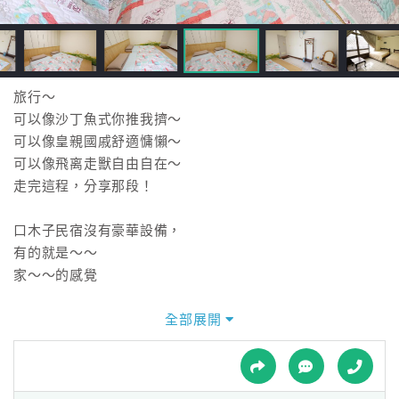
接
跟
飯
店
訂
旅行～
房
可以像沙丁魚式你推我擠～
HOT
可以像皇親國戚舒適慵懶～
可以像飛离走獸自由自在～
走完這程，分享那段！
特
色
口木子民宿沒有豪華設備，
民
有的就是～～
宿
家～～的感覺
全部展開
全
球
租
車