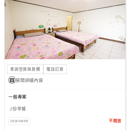
顧
客
滿
意
度
訂
單
查詢空房與房價
電話訂房
管
理
房間詳細內容
一般專案
會
員
2份早餐
帳
戶
不開放
2026/08/08