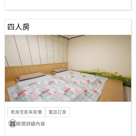
客
服
四人房
聯
絡
單
Line
線
上
客
服
查詢空房與房價
電話訂房
紅
利
房間詳細內容
查
詢