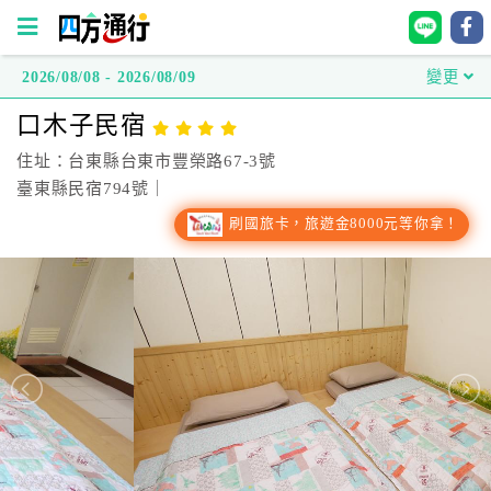
2026/08/08 - 2026/08/09
變更
四
口木子民宿
方
通
住址：台東縣台東市豐榮路67-3號
行
臺東縣民宿794號｜
訂
刷國旅卡，旅遊金8000元等你拿！
房
台
灣
訂
房
直