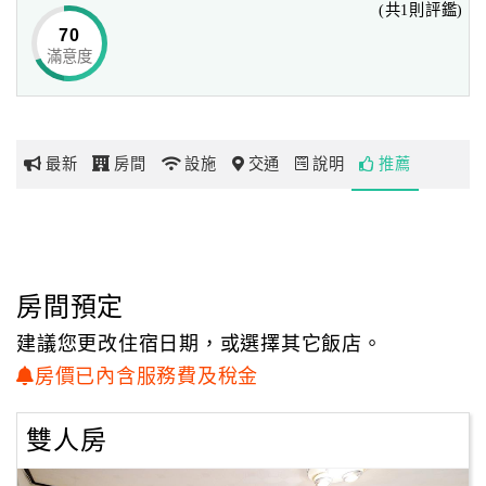
(共1則評鑑)
70
滿意度
網
紅
帶
你
最新
房間
設施
交通
說明
推薦
玩
玩
樂
地
房間預定
圖
建議您更改住宿日期，或選擇其它飯店。
顧
房價已內含服務費及稅金
客
服
雙人房
務