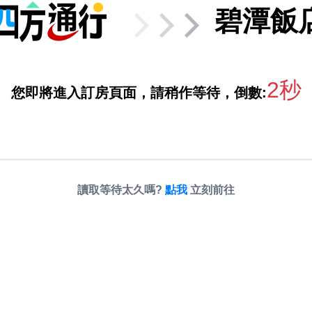
碧潭飯
2秒
您即將進入訂房頁面，請稍作等待，倒數:
讀取等待太久嗎?
點我
立刻前往