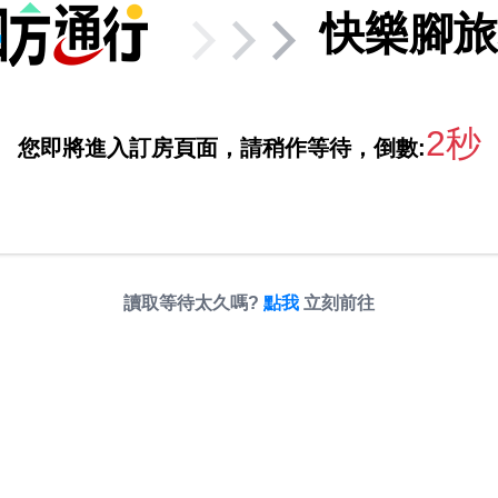
快樂腳旅
2秒
您即將進入訂房頁面，請稍作等待，倒數:
讀取等待太久嗎?
點我
立刻前往