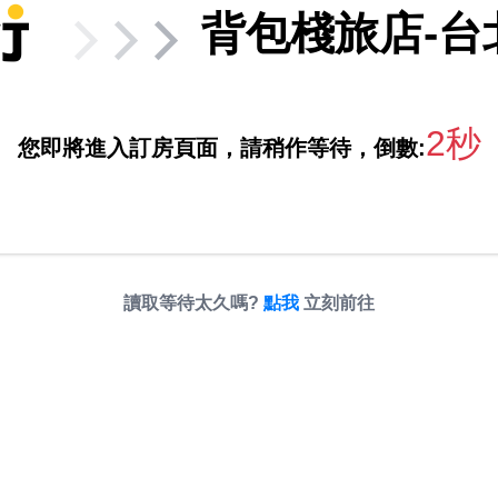
背包棧旅店-台
2秒
您即將進入訂房頁面，請稍作等待，倒數:
讀取等待太久嗎?
點我
立刻前往