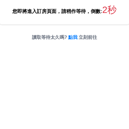
2秒
您即將進入訂房頁面，請稍作等待，倒數:
讀取等待太久嗎?
點我
立刻前往