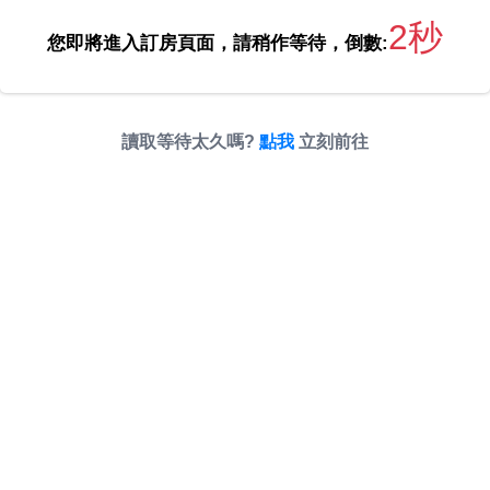
2秒
您即將進入訂房頁面，請稍作等待，倒數:
讀取等待太久嗎?
點我
立刻前往