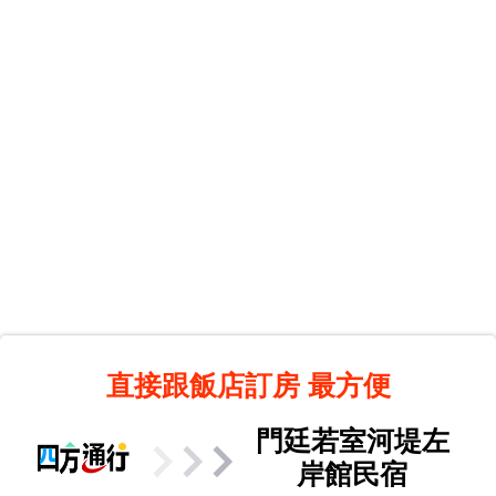
直接跟飯店訂房
最方便
門廷若室河堤左
岸館民宿