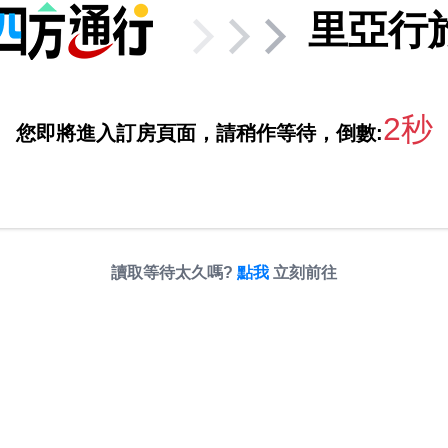
里亞行
2秒
您即將進入訂房頁面，請稍作等待，倒數:
讀取等待太久嗎?
點我
立刻前往