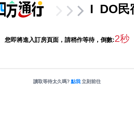
I DO民
2秒
您即將進入訂房頁面，請稍作等待，倒數:
讀取等待太久嗎?
點我
立刻前往