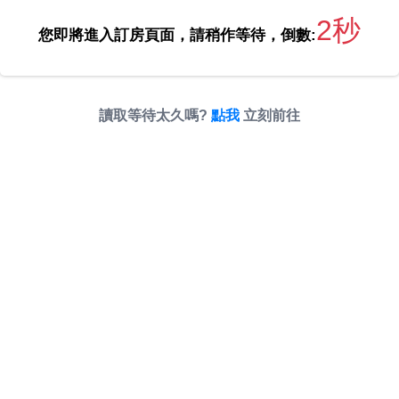
2秒
您即將進入訂房頁面，請稍作等待，倒數:
讀取等待太久嗎?
點我
立刻前往