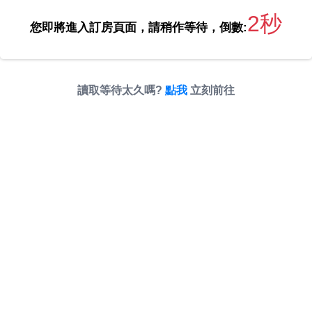
2秒
您即將進入訂房頁面，請稍作等待，倒數:
讀取等待太久嗎?
點我
立刻前往