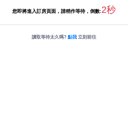
2秒
您即將進入訂房頁面，請稍作等待，倒數:
讀取等待太久嗎?
點我
立刻前往