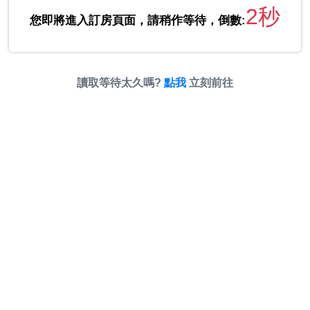
2秒
您即將進入訂房頁面，請稍作等待，倒數:
讀取等待太久嗎?
點我
立刻前往