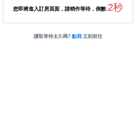
2秒
您即將進入訂房頁面，請稍作等待，倒數:
讀取等待太久嗎?
點我
立刻前往