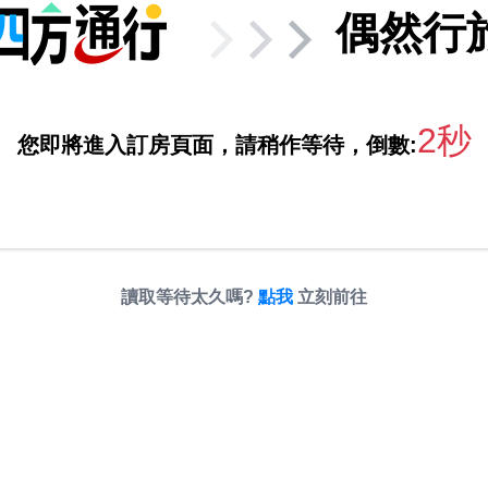
偶然行
2秒
您即將進入訂房頁面，請稍作等待，倒數:
讀取等待太久嗎?
點我
立刻前往