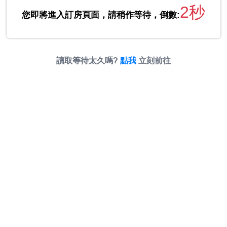
2秒
您即將進入訂房頁面，請稍作等待，倒數:
讀取等待太久嗎?
點我
立刻前往