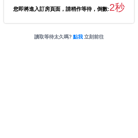
2秒
您即將進入訂房頁面，請稍作等待，倒數:
讀取等待太久嗎?
點我
立刻前往