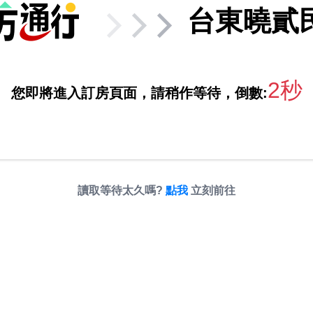
台東曉貳
2秒
您即將進入訂房頁面，請稍作等待，倒數:
讀取等待太久嗎?
點我
立刻前往