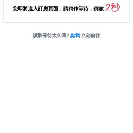
2秒
您即將進入訂房頁面，請稍作等待，倒數:
讀取等待太久嗎?
點我
立刻前往