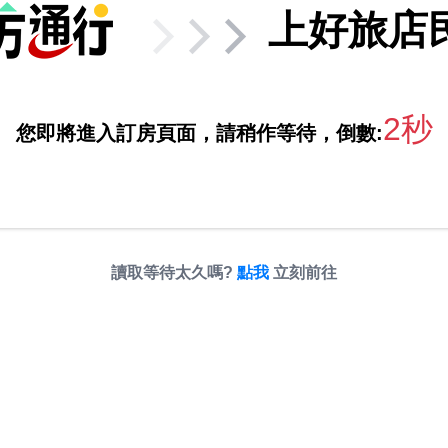
上好旅店
2秒
您即將進入訂房頁面，請稍作等待，倒數:
讀取等待太久嗎?
點我
立刻前往