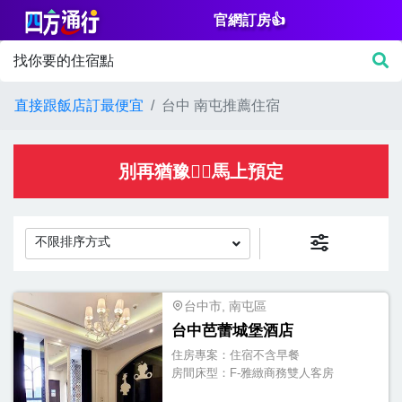
官網訂房👍
篩
找你要的住宿點
選
價
直接跟飯店訂最便宜
台中 南屯推薦住宿
格
NT$
別再猶豫👌🏻馬上預定
不限排序方式
房
間
台中市, 南屯區
台中芭蕾城堡酒店
設
住房專案：
住宿不含早餐
施
房間床型：
F-雅緻商務雙人客房
淋