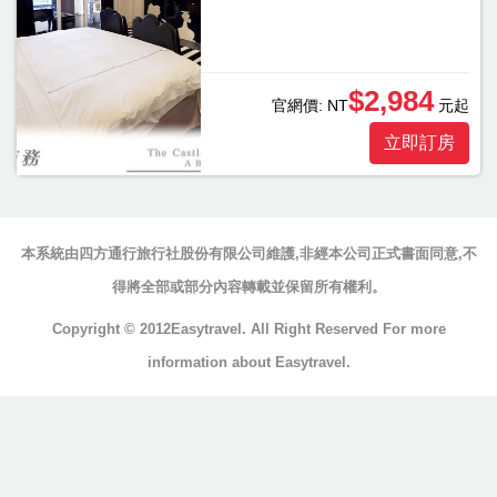
浴
浴
缸
$2,984
官網價:
NT
元起
按
立即訂房
摩
浴
缸
三
本系統由四方通行旅行社股份有限公司維護,非經本公司正式書面同意,不
溫
得將全部或部分內容轉載並保留所有權利。
暖
Copyright © 2012Easytravel. All Right Reserved For more
顯
information about Easytravel.
示
另
外
20