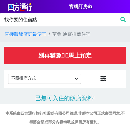
官網訂房👍
篩
找你要的住宿點
選
價
直接跟飯店訂最便宜
苗栗 通霄推薦住宿
格
NT$
別再猶豫👌🏻馬上預定
不限排序方式
房
已無可入住的飯店資料!
間
設
本系統由四方通行旅行社股份有限公司維護,非經本公司正式書面同意,不
施
得將全部或部分內容轉載並保留所有權利。
淋