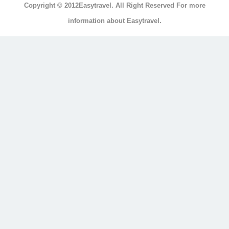
Copyright © 2012Easytravel. All Right Reserved For more
浴
information about Easytravel.
浴
缸
按
摩
浴
缸
三
溫
暖
顯
示
另
外
20