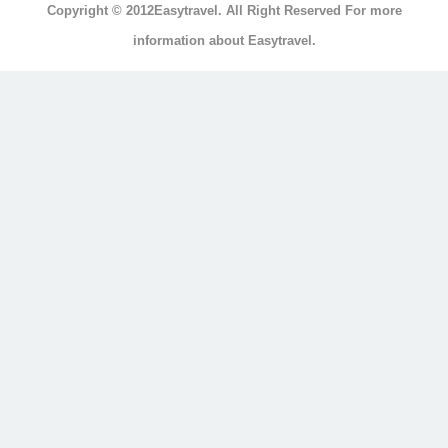
Copyright © 2012Easytravel. All Right Reserved For more
浴
information about Easytravel.
浴
缸
按
摩
浴
缸
三
溫
暖
顯
示
另
外
20