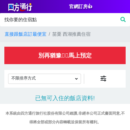
官網訂房👍
篩
找你要的住宿點
選
價
直接跟飯店訂最便宜
苗栗 西湖推薦住宿
格
NT$
別再猶豫👌🏻馬上預定
不限排序方式
房
已無可入住的飯店資料!
間
設
本系統由四方通行旅行社股份有限公司維護,非經本公司正式書面同意,不
施
得將全部或部分內容轉載並保留所有權利。
淋