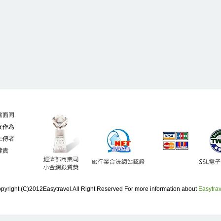
書面同
友作為
上傳者
律責
pyright (C)2012Easytravel.All Right Reserved For more information about
Easytrav