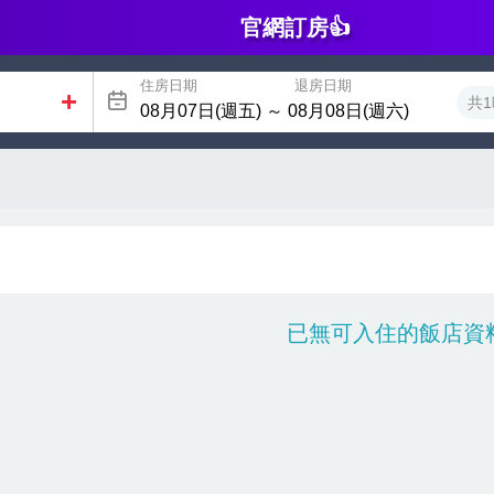
官網訂房👍
住房日期
退房日期
共1
已無可入住的飯店資料