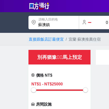
請輸入目的地
蘇澳鎮
直接跟飯店訂最便宜
宜蘭 蘇澳推薦住宿
別再猶豫👌🏻馬上預定
價格 NT$
房間設施