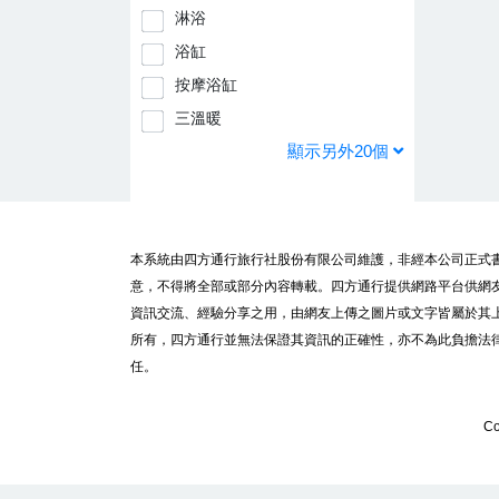
淋浴
浴缸
按摩浴缸
三溫暖
顯示另外20個
本系統由四方通行旅行社股份有限公司維護，非經本公司正式
意，不得將全部或部分內容轉載。四方通行提供網路平台供網
資訊交流、經驗分享之用，由網友上傳之圖片或文字皆屬於其
所有，四方通行並無法保證其資訊的正確性，亦不為此負擔法
任。
Co