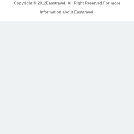
Copyright © 2012Easytravel. All Right Reserved For more
浴
information about Easytravel.
浴
缸
按
摩
浴
缸
三
溫
暖
顯
示
另
外
20