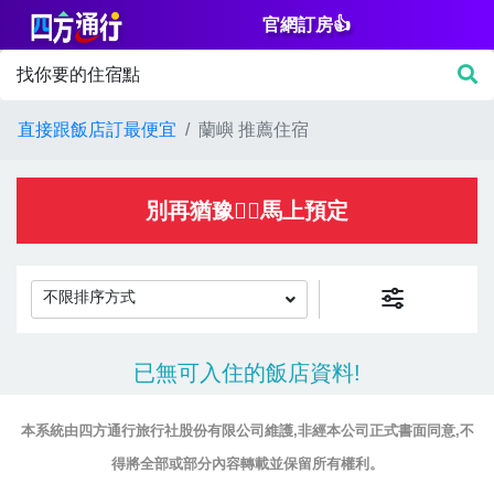
官網訂房👍
篩
找你要的住宿點
選
價
直接跟飯店訂最便宜
蘭嶼 推薦住宿
格
NT$
別再猶豫👌🏻馬上預定
不限排序方式
房
已無可入住的飯店資料!
間
設
本系統由四方通行旅行社股份有限公司維護,非經本公司正式書面同意,不
施
得將全部或部分內容轉載並保留所有權利。
淋