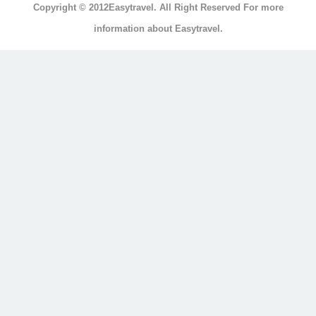
Copyright © 2012Easytravel. All Right Reserved For more
浴
information about Easytravel.
浴
缸
按
摩
浴
缸
三
溫
暖
顯
示
另
外
20