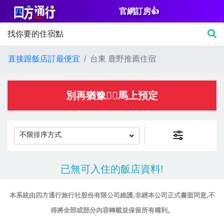
官網訂房👍
篩
找你要的住宿點
選
價
直接跟飯店訂最便宜
台東 鹿野推薦住宿
格
NT$
別再猶豫👌🏻馬上預定
不限排序方式
房
已無可入住的飯店資料!
間
設
本系統由四方通行旅行社股份有限公司維護,非經本公司正式書面同意,不
施
得將全部或部分內容轉載並保留所有權利。
淋