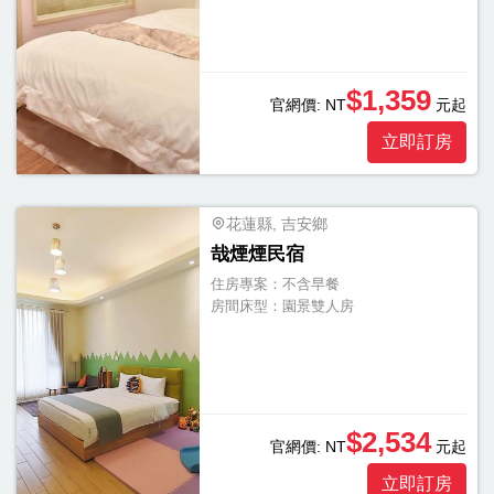
浴
浴
缸
$1,359
官網價:
NT
元起
按
立即訂房
摩
浴
缸
花蓮縣, 吉安鄉
三
哉煙煙民宿
溫
住房專案：
不含早餐
房間床型：
園景雙人房
暖
顯
示
另
$2,534
官網價:
NT
元起
外
20
立即訂房