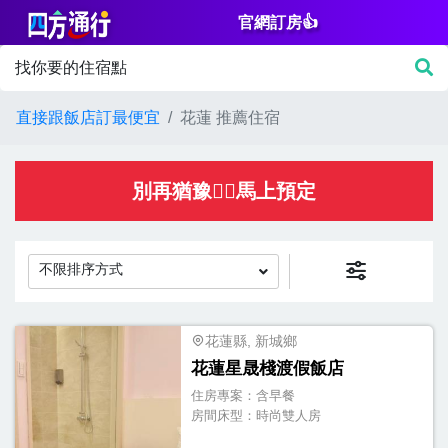
官網訂房👍
篩
找你要的住宿點
選
價
直接跟飯店訂最便宜
花蓮 推薦住宿
格
NT$
別再猶豫👌🏻馬上預定
不限排序方式
房
間
花蓮縣, 新城鄉
花蓮星晟棧渡假飯店
設
住房專案：
含早餐
施
房間床型：
時尚雙人房
淋