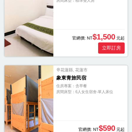
房間床型：
標準雙人房
$1,500
官網價:
NT
元起
立即訂房
花蓮縣, 花蓮市
象東青旅民宿
住房專案：
含早餐
房間床型：
6人女生宿舍-單人床位
$590
官網價:
NT
元起