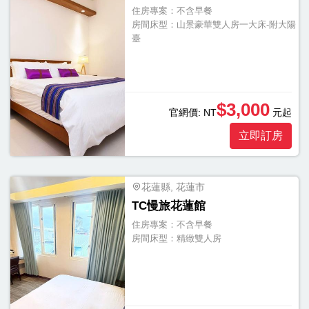
住房專案：
不含早餐
房間床型：
山景豪華雙人房一大床-附大陽
臺
$3,000
官網價:
NT
元起
立即訂房
花蓮縣, 花蓮市
TC慢旅花蓮館
住房專案：
不含早餐
房間床型：
精緻雙人房