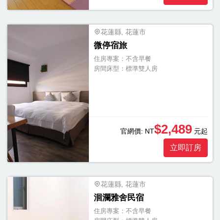
個
花蓮縣, 花蓮市
微停宿旅
住房專案：
不含早餐
房間床型：
標準雙人房
$2,489
官網價:
NT
元起
立即訂房
花蓮縣, 花蓮市
洄瀾雅舍民宿
住房專案：
不含早餐