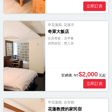
立即訂房
花蓮縣, 花蓮市
奇萊大飯店
住房專案：
含早餐
房間床型：
雙人房
$2,000
官網價:
NT
元起
立即訂房
花蓮縣, 吉安鄉
花蓮教授的家民宿