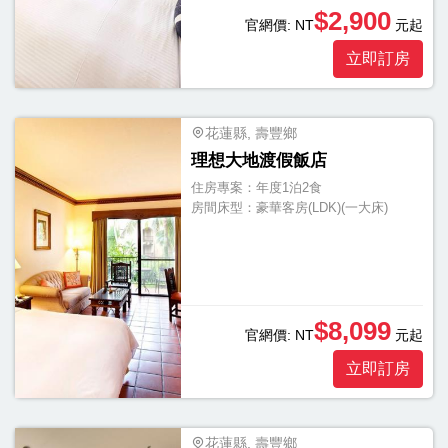
$2,900
官網價:
NT
元起
立即訂房
花蓮縣, 壽豐鄉
理想大地渡假飯店
住房專案：
年度1泊2食
房間床型：
豪華客房(LDK)(一大床)
$8,099
官網價:
NT
元起
立即訂房
花蓮縣, 壽豐鄉