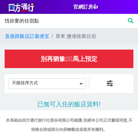
官網訂房👍
篩
找你要的住宿點
選
價
直接跟飯店訂最便宜
屏東 鹽埔推薦住宿
格
NT$
別再猶豫👌🏻馬上預定
不限排序方式
房
已無可入住的飯店資料!
間
設
本系統由四方通行旅行社股份有限公司維護,非經本公司正式書面同意,不
施
得將全部或部分內容轉載並保留所有權利。
淋