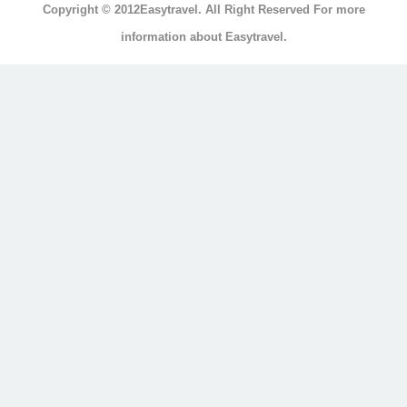
Copyright © 2012Easytravel. All Right Reserved For more
浴
information about Easytravel.
浴
缸
按
摩
浴
缸
三
溫
暖
顯
示
另
外
20